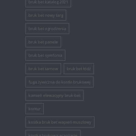
bruk bet katalog 2021
bruk bet nowy targ
bruk bet ogrodzenia
bruk bet panele
bruk bet symfonia
bruk bet tarnow
bruk bet łódź
fuga żywiczna do kostki brukowej
kamień elewacyjny bruk-bet
kontur
kostka bruk bet wapień muszlowy
kostka brukowa aranżacje