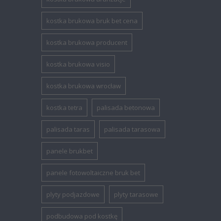
kostka brukowa bruk bet cena
kostka brukowa producent
kostka brukowa visio
kostka brukowa wrocław
kostka tetra
palisada betonowa
palisada taras
palisada tarasowa
panele brukbet
panele fotowoltaiczne bruk bet
plyty podjazdowe
plyty tarasowe
podbudowa pod kostkę