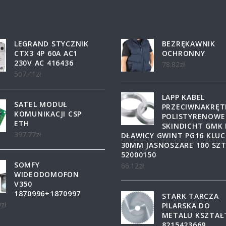
LEGRAND STYCZNIK
BEZRĘKAWNIK
CTX3 4P 60A AC1
OCHRONNY
230V AC 416436
78.82
zł
507.41
zł
LAPP KABEL
SATEL MODUŁ
PRZECIWNAKRĘT
KOMUNIKACJI CSP
POLISTYRENOWE
ETH
SKINDICHT GMK
397.77
zł
DŁAWICY GWINT PG16 KLUC
30MM JASNOSZARE 100 SZ
52000150
SOMFY
66.12
zł
WIDEODOMOFON
V350
1870996+1870997
STARK TARCZA
0
zł
PILARSKA DO
METALU KSZTAŁ
8215423669