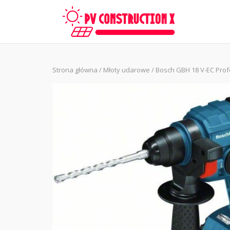
Skip
to
content
Strona główna
/
Młoty udarowe
/ Bosch GBH 18 V-EC Prof