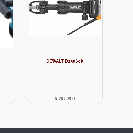
DEWALT D25960K
5 789.99
zł