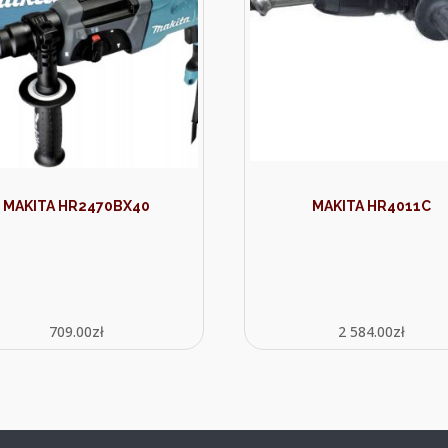
MAKITA HR2470BX40
MAKITA HR4011C
709.00
zł
2 584.00
zł