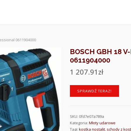
essional 0611904000
BOSCH GBH 18 V
0611904000
1 207.91
zł
SPRAWDŹ TERAZ!
SKU:
0fd7e07a789a
Kategoria:
Młoty udarowe
Tagi:
kostka nostalit
,
schody z kost