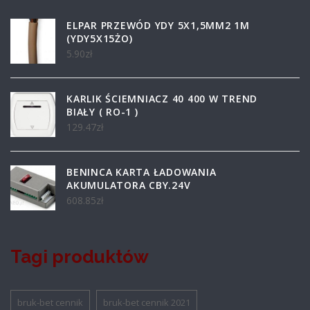
ELPAR PRZEWÓD YDY 5X1,5MM2 1M
(YDY5X15ŻO)
5.90
zł
KARLIK ŚCIEMNIACZ 40 400 W TREND
BIAŁY ( RO-1 )
129.47
zł
BENINCA KARTA ŁADOWANIA
AKUMULATORA CBY.24V
608.85
zł
Tagi produktów
bruk-bet cennik
bruk-bet cennik 2021