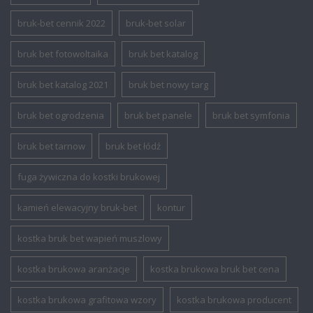
bruk-bet cennik 2022
bruk-bet solar
bruk bet fotowoltaika
bruk bet katalog
bruk bet katalog 2021
bruk bet nowy targ
bruk bet ogrodzenia
bruk bet panele
bruk bet symfonia
bruk bet tarnow
bruk bet łódź
fuga żywiczna do kostki brukowej
kamień elewacyjny bruk-bet
kontur
kostka bruk bet wapień muszlowy
kostka brukowa aranżacje
kostka brukowa bruk bet cena
kostka brukowa grafitowa wzory
kostka brukowa producent