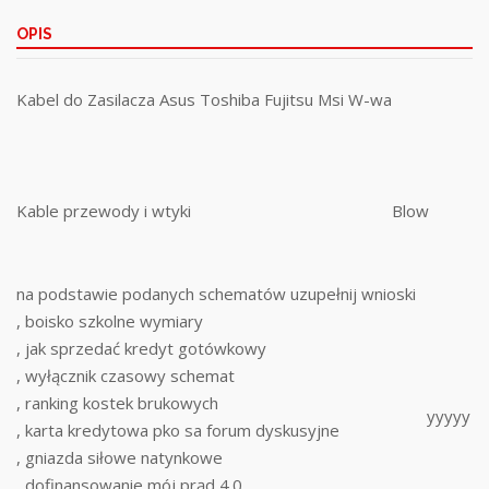
OPIS
Kabel do Zasilacza Asus Toshiba Fujitsu Msi W-wa
Kable przewody i wtyki
Blow
na podstawie podanych schematów uzupełnij wnioski
, boisko szkolne wymiary
, jak sprzedać kredyt gotówkowy
, wyłącznik czasowy schemat
, ranking kostek brukowych
yyyyy
, karta kredytowa pko sa forum dyskusyjne
, gniazda siłowe natynkowe
, dofinansowanie mój prąd 4.0