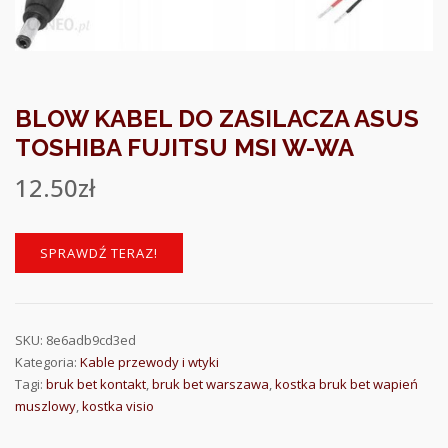
BLOW KABEL DO ZASILACZA ASUS
TOSHIBA FUJITSU MSI W-WA
12.50
zł
SPRAWDŹ TERAZ!
SKU:
8e6adb9cd3ed
Kategoria:
Kable przewody i wtyki
Tagi:
bruk bet kontakt
,
bruk bet warszawa
,
kostka bruk bet wapień
muszlowy
,
kostka visio