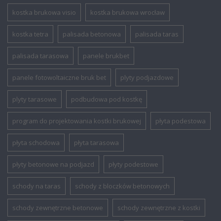
kostka brukowa visio
kostka brukowa wrocław
kostka tetra
palisada betonowa
palisada taras
palisada tarasowa
panele brukbet
panele fotowoltaiczne bruk bet
plyty podjazdowe
plyty tarasowe
podbudowa pod kostkę
program do projektowania kostki brukowej
płyta podestowa
płyta schodowa
płyta tarasowa
płyty betonowe na podjazd
płyty podestowe
schody na taras
schody z bloczków betonowych
schody zewnętrzne betonowe
schody zewnętrzne z kostki