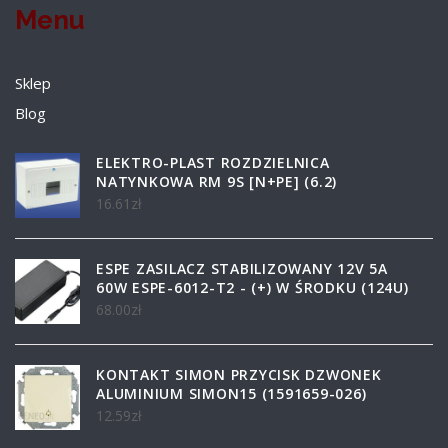
Menu
Sklep
Blog
ELEKTRO-PLAST ROZDZIELNICA
NATYNKOWA RM 9S [N+PE] (6.2)
16.61
zł
ESPE ZASILACZ STABILIZOWANY 12V 5A
60W ESPE-6012-T2 - (+) W ŚRODKU (124U)
68.00
zł
KONTAKT SIMON PRZYCISK DZWONEK
ALUMINIUM SIMON15 (1591659-026)
12.59
zł