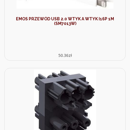
EMOS PRZEWÓD USB 2.0 WTYK A WTYK I16P 1M
(SM7013W)
50.36
zł