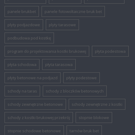
panele brukbet
panele fotowoltaiczne bruk bet
plyty podjazdowe
plyty tarasowe
podbudowa pod kostkę
program do projektowania kostki brukowej
płyta podestowa
płyta schodowa
płyta tarasowa
płyty betonowe na podjazd
płyty podestowe
schody na taras
schody z bloczków betonowych
schody zewnętrzne betonowe
schody zewnętrzne z kostki
schody z kostki brukowej przekrój
stopnie blokowe
stopnie schodowe betonowe
tarnów bruk bet