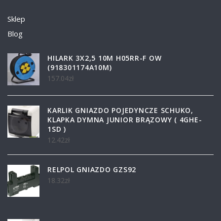
Sklep
Blog
HILARK 3X2,5 10M H05RR-F OW
(918301174A10M)
157.04
zł
KARLIK GNIAZDO POJEDYNCZE SCHUKO,
KLAPKA DYMNA JUNIOR BRĄZOWY ( 4GHE-
1SD )
12.42
zł
RELPOL GNIAZDO GZS92
18.32
zł