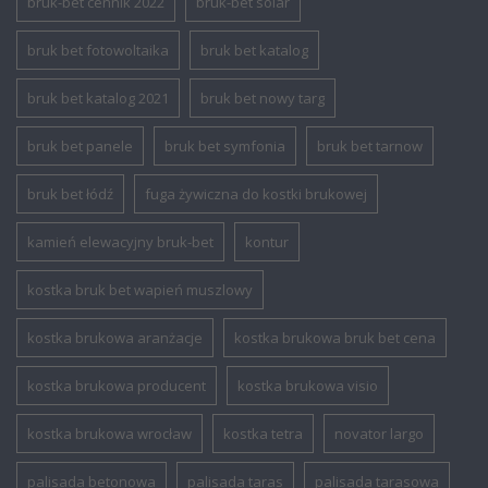
bruk-bet cennik 2022
bruk-bet solar
bruk bet fotowoltaika
bruk bet katalog
bruk bet katalog 2021
bruk bet nowy targ
bruk bet panele
bruk bet symfonia
bruk bet tarnow
bruk bet łódź
fuga żywiczna do kostki brukowej
kamień elewacyjny bruk-bet
kontur
kostka bruk bet wapień muszlowy
kostka brukowa aranżacje
kostka brukowa bruk bet cena
kostka brukowa producent
kostka brukowa visio
kostka brukowa wrocław
kostka tetra
novator largo
palisada betonowa
palisada taras
palisada tarasowa