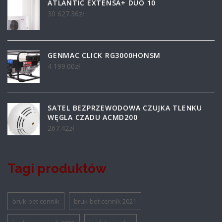
ATLANTIC EXTENSA+ DUO 10
30 627.36
zł
GENMAC CLICK RG3000HONSM
4 199.00
zł
SATEL BEZPRZEWODOWA CZUJKA TLENKU
WĘGLA CZADU ACMD200
267.42
zł
Tagi produktów
bruk-bet cennik
bruk-bet cennik 2021