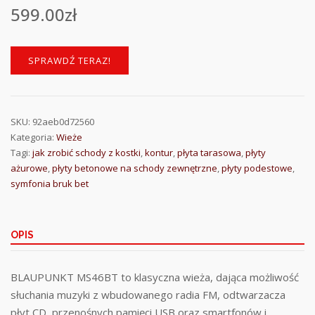
599.00
zł
SPRAWDŹ TERAZ!
SKU:
92aeb0d72560
Kategoria:
Wieże
Tagi:
jak zrobić schody z kostki
,
kontur
,
płyta tarasowa
,
płyty
ażurowe
,
płyty betonowe na schody zewnętrzne
,
płyty podestowe
,
symfonia bruk bet
OPIS
BLAUPUNKT MS46BT to klasyczna wieża, dająca możliwość
słuchania muzyki z wbudowanego radia FM, odtwarzacza
płyt CD, przenośnych pamięci USB oraz smartfonów i