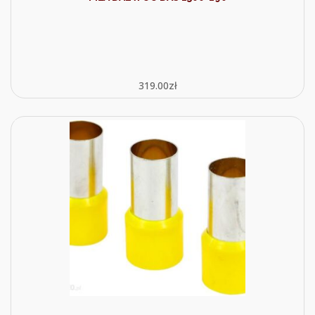
319.00
zł