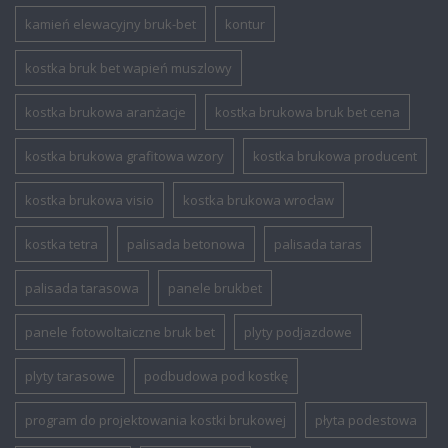
kamień elewacyjny bruk-bet
kontur
kostka bruk bet wapień muszlowy
kostka brukowa aranżacje
kostka brukowa bruk bet cena
kostka brukowa grafitowa wzory
kostka brukowa producent
kostka brukowa visio
kostka brukowa wrocław
kostka tetra
palisada betonowa
palisada taras
palisada tarasowa
panele brukbet
panele fotowoltaiczne bruk bet
plyty podjazdowe
plyty tarasowe
podbudowa pod kostkę
program do projektowania kostki brukowej
płyta podestowa