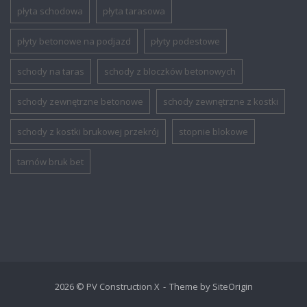
płyta schodowa
płyta tarasowa
płyty betonowe na podjazd
płyty podestowe
schody na taras
schody z bloczków betonowych
schody zewnętrzne betonowe
schody zewnętrzne z kostki
schody z kostki brukowej przekrój
stopnie blokowe
tarnów bruk bet
2026 © PV Construction X
Theme by
SiteOrigin