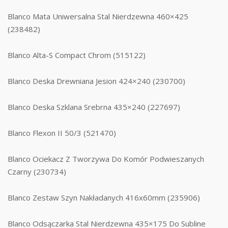
Blanco Mata Uniwersalna Stal Nierdzewna 460×425
(238482)
Blanco Alta-S Compact Chrom (515122)
Blanco Deska Drewniana Jesion 424×240 (230700)
Blanco Deska Szklana Srebrna 435×240 (227697)
Blanco Flexon II 50/3 (521470)
Blanco Ociekacz Z Tworzywa Do Komór Podwieszanych
Czarny (230734)
Blanco Zestaw Szyn Nakładanych 416x60mm (235906)
Blanco Odsączarka Stal Nierdzewna 435×175 Do Subline