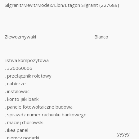
Silgranit/Mevit/Modex/Elon/Etagon Silgranit (227689)
Zlewozmywaki
Blanco
listwa kompozytowa
, 326060606
, przełącznik roletowy
, nabierze
, instalowac
, konto jaki bank
, panele fotowoltaiczne budowa
, sprawdz numer rachunku bankowego
, maciej chorowski
, ikea panel
yyyyy
, niemcy podatki