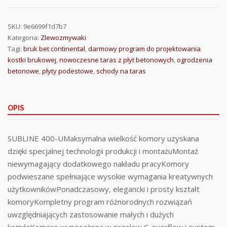
SKU:
9e6699f1d7b7
Kategoria:
Zlewozmywaki
Tagi:
bruk bet continental
,
darmowy program do projektowania
kostki brukowej
,
nowoczesne taras z płyt betonowych
,
ogrodzenia
betonowe
,
płyty podestowe
,
schody na taras
OPIS
SUBLINE 400-UMaksymalna wielkość komory uzyskana
dzięki specjalnej technologii produkcji i montażuMontaż
niewymagający dodatkowego nakładu pracyKomory
podwieszane spełniające wysokie wymagania kreatywnych
użytkownikówPonadczasowy, elegancki i prosty kształt
komoryKompletny program różnorodnych rozwiązań
uwzględniających zastosowanie małych i dużych
komórKomora wyposażona w przelew C-overflow i system