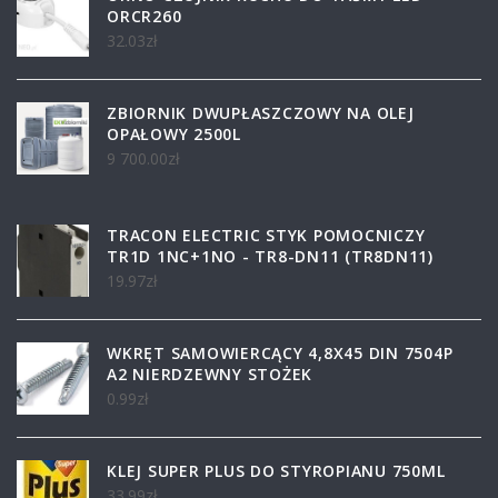
ORCR260
32.03
zł
ZBIORNIK DWUPŁASZCZOWY NA OLEJ
OPAŁOWY 2500L
9 700.00
zł
TRACON ELECTRIC STYK POMOCNICZY
TR1D 1NC+1NO - TR8-DN11 (TR8DN11)
19.97
zł
WKRĘT SAMOWIERCĄCY 4,8X45 DIN 7504P
A2 NIERDZEWNY STOŻEK
0.99
zł
KLEJ SUPER PLUS DO STYROPIANU 750ML
33.99
zł