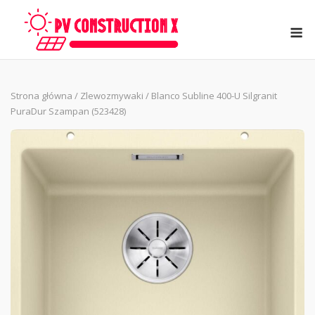
Skip
to
M
content
Strona główna
/
Zlewozmywaki
/ Blanco Subline 400-U Silgranit
PuraDur Szampan (523428)