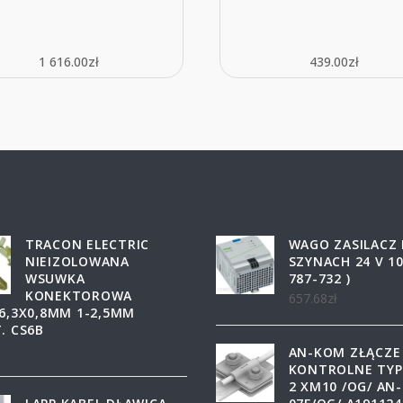
1 616.00
zł
439.00
zł
TRACON ELECTRIC
WAGO ZASILACZ
NIEIZOLOWANA
SZYNACH 24 V 10
WSUWKA
787-732 )
KONEKTOROWA
657.68
zł
6,3X0,8MM 1-2,5MM
. CS6B
AN-KOM ZŁĄCZE
KONTROLNE TYP
2 XM10 /OG/ AN-