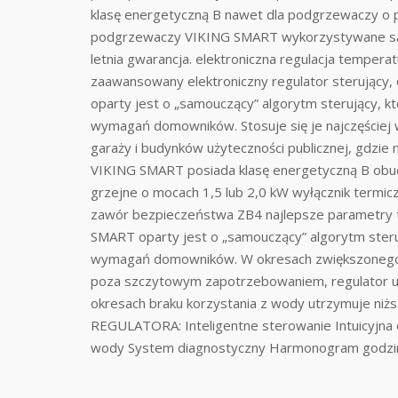
klasę energetyczną B nawet dla podgrzewaczy o p
podgrzewaczy VIKING SMART wykorzystywane są ko
letnia gwarancja. elektroniczna regulacja tempe
zaawansowany elektroniczny regulator sterujący,
oparty jest o „samouczący” algorytm sterujący, k
wymagań domowników. Stosuje się je najczęściej w 
garaży i budynków użyteczności publicznej, gdzie
VIKING SMART posiada klasę energetyczną B obud
grzejne o mocach 1,5 lub 2,0 kW wyłącznik termi
zawór bezpieczeństwa ZB4 najlepsze parametry 
SMART oparty jest o „samouczący” algorytm steru
wymagań domowników. W okresach zwiększonego z
poza szczytowym zapotrzebowaniem, regulator ut
okresach braku korzystania z wody utrzymuje niż
REGULATORA: Inteligentne sterowanie Intuicyjna
wody System diagnostyczny Harmonogram godzin