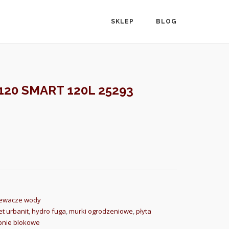
SKLEP
BLOG
120 SMART 120L 25293
zewacze wody
et urbanit
,
hydro fuga
,
murki ogrodzeniowe
,
płyta
pnie blokowe