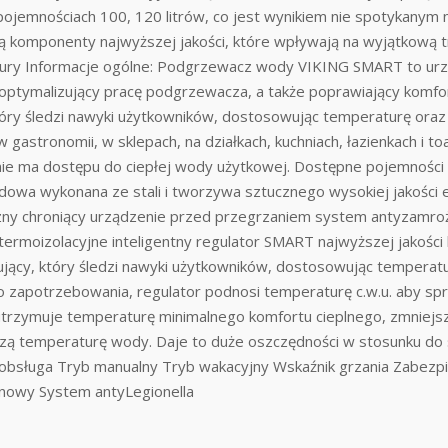
ojemnościach 100, 120 litrów, co jest wynikiem nie spotykanym
mponenty najwyższej jakości, które wpływają na wyjątkową tr
ratury Informacje ogólne: Podgrzewacz wody VIKING SMART to u
 optymalizujący pracę podgrzewacza, a także poprawiający komfo
tóry śledzi nawyki użytkowników, dostosowując temperaturę oraz
gastronomii, w sklepach, na działkach, kuchniach, łazienkach i t
 nie ma dostępu do ciepłej wody użytkowej. Dostępne pojemności 
owa wykonana ze stali i tworzywa sztucznego wysokiej jakości
czny chroniący urządzenie przed przegrzaniem system antyzamro
termoizolacyjne inteligentny regulator SMART najwyższej jak
jący, który śledzi nawyki użytkowników, dostosowując temperatu
apotrzebowania, regulator podnosi temperaturę c.w.u. aby sp
rzymuje temperaturę minimalnego komfortu cieplnego, zmniejsza
szą temperaturę wody. Daje to duże oszczędności w stosunku do
 obsługa Tryb manualny Tryb wakacyjny Wskaźnik grzania Zabezp
owy System antyLegionella