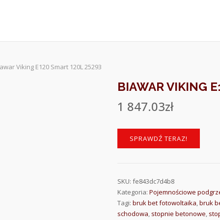
iawar Viking E120 Smart 120L 25293
BIAWAR VIKING E
1 847.03
zł
SPRAWDŹ TERAZ!
SKU:
fe843dc7d4b8
Kategoria:
Pojemnościowe podgr
Tagi:
bruk bet fotowoltaika
,
bruk b
schodowa
,
stopnie betonowe
,
sto