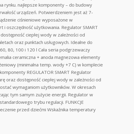
 na rynku. najlepsze komponenty – do budowy
wałość urządzeń. Potwierdzeniem jest aż 7-
rządzenie ciśnieniowe wyposażone w
rt i oszczędność użytkowania. Regulator SMART
 dostępność ciepłej wody w zależności od
oaletach oraz punktach usługowych. Idealne do
60, 80, 100 i 120 l Cała seria podgrzewaczy
 emalia ceramiczna + anoda magnezowa elementy
żeniowy (minimalna temp. wody +7 C) w komplecie
ości komponenty REGULATOR SMART Regulator
rę oraz dostępność ciepłej wody w zależności od
rostać wymaganiom użytkowników. W okresach
jąc tym samym zużycie energii. Regulator w
 standardowego trybu regulacji. FUNKCJE
ieczenie przed dziećmi Wskaźnika temperatury