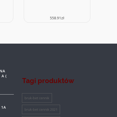
558.91
zł
 NA
 A (
Tagi produktów
bruk-bet cennik
 1A
bruk-bet cennik 2021