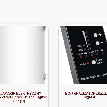
UAMARIN ELEKTRYCZNY
EQ-3 ANALIZATOR 15412
RZEWACZ WODY 100L 15KW
EQ3RFA
JG80519