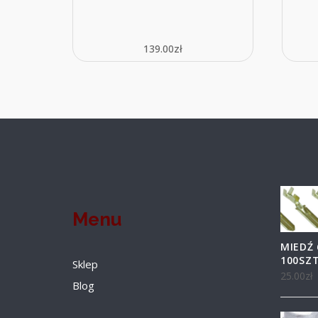
139.00
zł
Menu
MIEDŹ 
100SZT
Sklep
25.00
zł
Blog