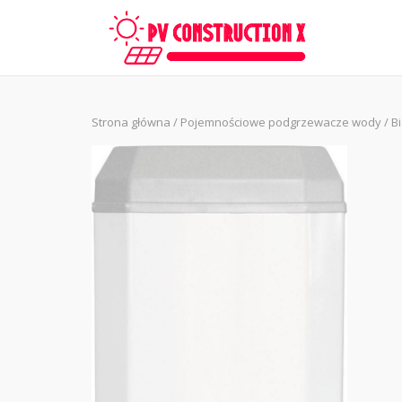
Skip
to
content
Strona główna
/
Pojemnościowe podgrzewacze wody
/ B