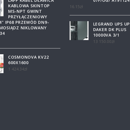
LAPP KABEL DŁAWICA
07F/OG/ A191124
KABLOWA SKINTOP
16.15
zł
MS-NPT GWINT
PRZYŁĄCZENIOWY
4" IP68 PRZEWÓD DN9-
LEGRAND UPS UP
MOSIĄDZ NIKLOWANY
DAKER DK PLUS
34
10000VA 3/1
13 150.00
zł
COSMONOVA KV22
600X1600
1 424.34
zł