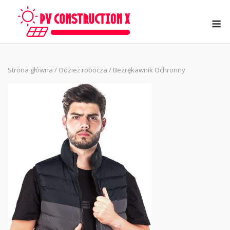
Skip
to
M
content
Strona główna
/
Odzież robocza
/ Bezrękawnik Ochronny