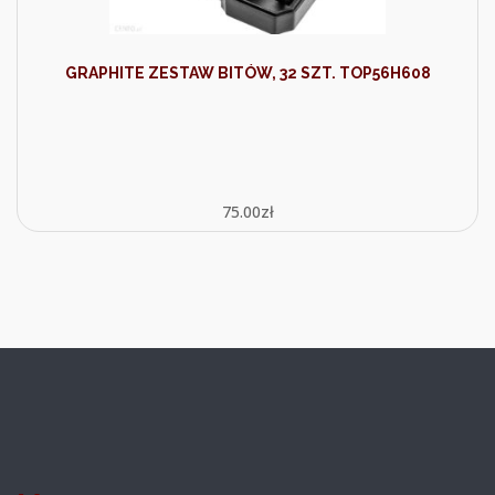
GRAPHITE ZESTAW BITÓW, 32 SZT. TOP56H608
75.00
zł