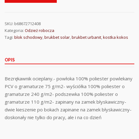
SKU:
b68672712408
Kategoria:
Odzież robocza
Tagi:
blok schodowy
,
brukbet solar
,
brukbet urbanit
,
kostka kokos
OPIS
Bezrękawnik ocieplany.- powłoka 100% poliester powlekany
PCV o gramaturze 75 g/m2- wyściółka 100% poliester o
gramaturze 240 g/m2- podszewka 100% poliester o
gramaturze 110 g/m2- zapinany na zamek błyskawiczny-
dwie kieszenie po bokach zapinane na zamek błyskawiczny-
doskonały nie tylko do pracy, ale i na co dzień