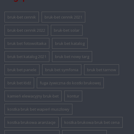
bruk-bet cennik
bruk-bet cennik 2021
bruk-bet cennik 2022
bruk-bet solar
bruk bet fotowoltaika
bruk bet katalog
bruk bet katalog 2021
bruk bet nowy targ
bruk bet panele
bruk bet symfonia
bruk bet tarnow
bruk bet łódź
fuga żywiczna do kostki brukowej
kamień elewacyjny bruk-bet
kontur
kostka bruk bet wapień muszlowy
kostka brukowa aranżacje
kostka brukowa bruk bet cena