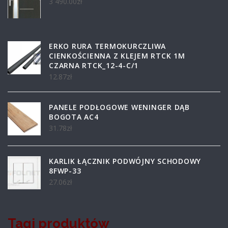
3 490.00
zł
ERKO RURA TERMOKURCZLIWA
CIENKOŚCIENNA Z KLEJEM RTCK 1M
CZARNA RTCK_12-4-C/1
12.87
zł
PANELE PODŁOGOWE WENINGER DĄB
BOGOTA AC4
31.78
zł
KARLIK ŁĄCZNIK PODWÓJNY SCHODOWY
8FWP-33
27.06
zł
Tagi produktów