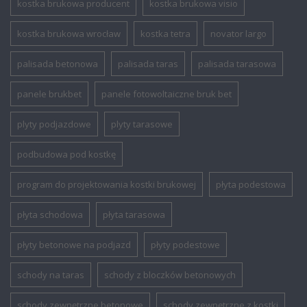
kostka brukowa producent
kostka brukowa visio
kostka brukowa wrocław
kostka tetra
novator largo
palisada betonowa
palisada taras
palisada tarasowa
panele brukbet
panele fotowoltaiczne bruk bet
plyty podjazdowe
plyty tarasowe
podbudowa pod kostkę
program do projektowania kostki brukowej
płyta podestowa
płyta schodowa
płyta tarasowa
płyty betonowe na podjazd
płyty podestowe
schody na taras
schody z bloczków betonowych
schody zewnętrzne betonowe
schody zewnętrzne z kostki