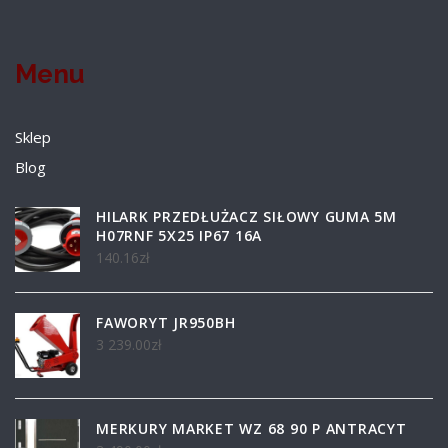
Menu
Sklep
Blog
HILARK PRZEDŁUŻACZ SIŁOWY GUMA 5M
H07RNF 5X25 IP67 16A
140.16
zł
FAWORYT JR950BH
3 239.00
zł
MERKURY MARKET WZ 68 90 P ANTRACYT