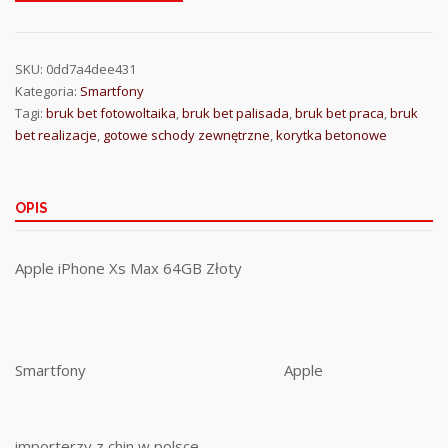
SKU:
0dd7a4dee431
Kategoria:
Smartfony
Tagi:
bruk bet fotowoltaika
,
bruk bet palisada
,
bruk bet praca
,
bruk
bet realizacje
,
gotowe schody zewnętrzne
,
korytka betonowe
OPIS
Apple iPhone Xs Max 64GB Złoty
Smartfony
Apple
importerzy z chin w polsce