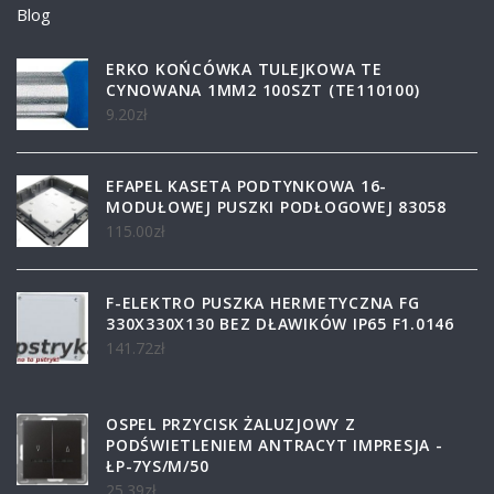
Blog
ERKO KOŃCÓWKA TULEJKOWA TE
CYNOWANA 1MM2 100SZT (TE110100)
9.20
zł
EFAPEL KASETA PODTYNKOWA 16-
MODUŁOWEJ PUSZKI PODŁOGOWEJ 83058
115.00
zł
F-ELEKTRO PUSZKA HERMETYCZNA FG
330X330X130 BEZ DŁAWIKÓW IP65 F1.0146
141.72
zł
OSPEL PRZYCISK ŻALUZJOWY Z
PODŚWIETLENIEM ANTRACYT IMPRESJA -
ŁP-7YS/M/50
25.39
zł