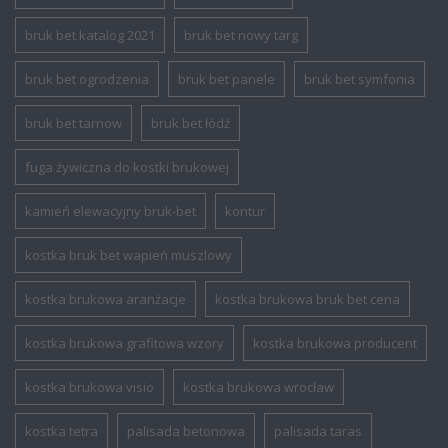
bruk bet katalog 2021
bruk bet nowy targ
bruk bet ogrodzenia
bruk bet panele
bruk bet symfonia
bruk bet tarnow
bruk bet łódź
fuga żywiczna do kostki brukowej
kamień elewacyjny bruk-bet
kontur
kostka bruk bet wapień muszlowy
kostka brukowa aranżacje
kostka brukowa bruk bet cena
kostka brukowa grafitowa wzory
kostka brukowa producent
kostka brukowa visio
kostka brukowa wrocław
kostka tetra
palisada betonowa
palisada taras