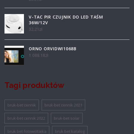
V-TAC PIR CZUJNIK DO LED TAŚM
36W/12V
32.21
zł
ORNO ORVIDWI1068B
1 088.18
zł
Tagi produktów
bruk-bet cennik
bruk-bet cennik 2021
bruk-bet cennik 2022
bruk-bet solar
bruk bet fotowoltaika
bruk bet katalog