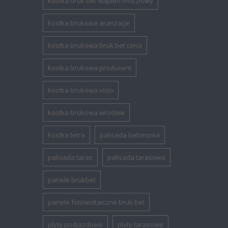
kostka bruk bet wapień muszlowy
kostka brukowa aranżacje
kostka brukowa bruk bet cena
kostka brukowa producent
kostka brukowa visio
kostka brukowa wrocław
kostka tetra
palisada betonowa
palisada taras
palisada tarasowa
panele brukbet
panele fotowoltaiczne bruk bet
plyty podjazdowe
plyty tarasowe