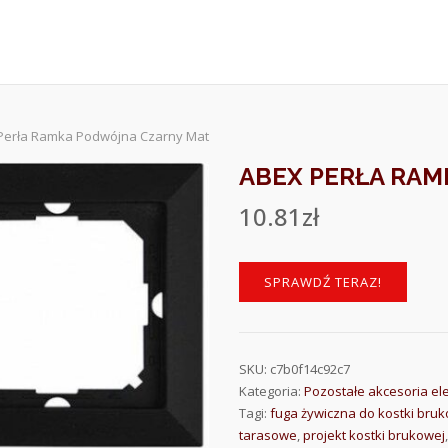
Perła Ramka Podwójna Czarny Mat
ABEX PERŁA RA
10.81
zł
SPRAWDŹ TERAZ!
SKU:
c7b0f14c92c7
Kategoria:
Pozostałe akcesoria el
Tagi:
fuga żywiczna do kostki bru
tarasowe
,
projekt kostki brukowej