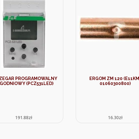
 ZEGAR PROGRAMOWALNY
ERGOM ZM 120 (E11KM
GODNIOWY (PCZ531LED)
01060300800)
191.88
zł
16.30
zł