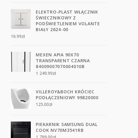
ELEKTRO-PLAST WŁĄCZNIK
ŚWIECZNIKOWY Z
PODŚWIETLENIEM VOLANTE
BIAŁY 2624-00
16.99
zł
MEXEN APIA 90X70
TRANSPARENT CZARNA
84009007070004010B
1 249.99
zł
VILLEROY&BOCH KRÓCIEC
PODŁĄCZENIOWY 99820000
125.00
zł
PIEKARNIK SAMSUNG DUAL
COOK NV70M3541RB
1 799.00
zł