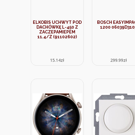
ELKOBIS UCHWYT POD
BOSCH EASYIMPA
DACHÓWKĘ L-450 Z
1200 06039D310
ZACZEPAMIEPEM
11.4/Z (91102602)
15.14
zł
299.99
zł