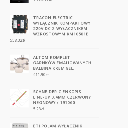
TRACON ELECTRIC
WYŁĄCZNIK KOMPAKTOWY
220V DC Z WYŁACZNIKEM
WZROSTOWYM KM10501B
558.32
zł
ALTOM KOMPLET
GARNKÓW EMALIOWANYCH
BALBINA KREM 8EL.
411.90
zł
SCHNEIDER CIENKOPIS
LINE-UP 0.4MM CZERWONY
NEONOWY / 191060
5.23
zł
ETI POLAM WYŁĄCZNIK