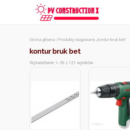
Skip
to
content
Strona główna
/ Produkty otagowane „kontur bruk bet”
kontur bruk bet
Wyświetlanie 1–36 z 121 wyników
Sorted
by
latest