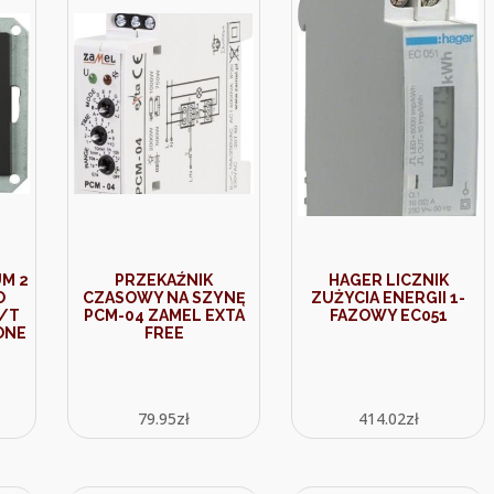
M 2
PRZEKAŹNIK
HAGER LICZNIK
O
CZASOWY NA SZYNĘ
ZUŻYCIA ENERGII 1-
/T
PCM-04 ZAMEL EXTA
FAZOWY EC051
ONE
FREE
79.95
zł
414.02
zł