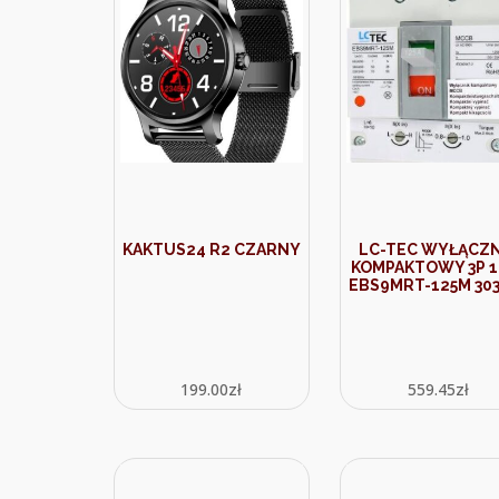
KAKTUS24 R2 CZARNY
LC-TEC WYŁĄCZN
KOMPAKTOWY 3P 1
EBS9MRT-125M 303
199.00
zł
559.45
zł