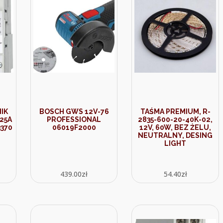
IK
BOSCH GWS 12V-76
TAŚMA PREMIUM, R-
25A
PROFESSIONAL
2835-600-20-40K-02,
370
06019F2000
12V, 60W, BEZ ŻELU,
NEUTRALNY, DESING
LIGHT
439.00
zł
54.40
zł