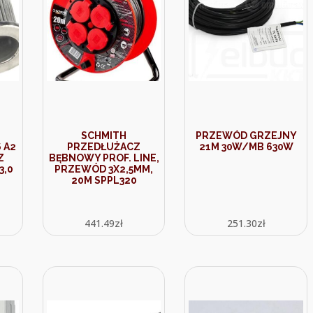
SCHMITH
PRZEWÓD GRZEJNY
 A2
PRZEDŁUŻACZ
21M 30W/MB 630W
Z
BĘBNOWY PROF. LINE,
3,0
PRZEWÓD 3X2,5MM,
20M SPPL320
441.49
zł
251.30
zł