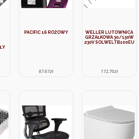
PACIFIC 16 RÓŻOWY
WELLER LUTOWNICA
GRZAŁKOWA 30/130W
230V SOLWELTB100EU
AŁY
87.67
zł
172.70
zł