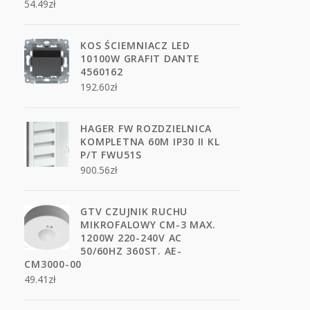
54.49
zł
KOS ŚCIEMNIACZ LED
10100W GRAFIT DANTE
4560162
192.60
zł
HAGER FW ROZDZIELNICA
KOMPLETNA 60M IP30 II KL
P/T FWU51S
900.56
zł
GTV CZUJNIK RUCHU
MIKROFALOWY CM-3 MAX.
1200W 220-240V AC
50/60HZ 360ST. AE-
CM3000-00
49.41
zł