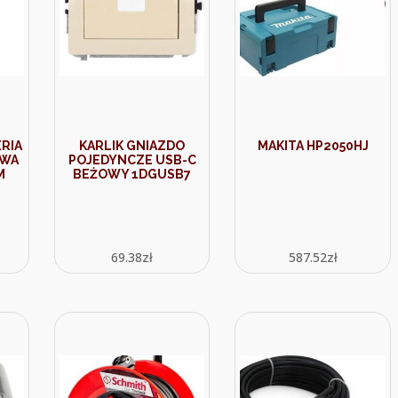
RIA
KARLIK GNIAZDO
MAKITA HP2050HJ
WA
POJEDYNCZE USB-C
M
BEŻOWY 1DGUSB7
69.38
zł
587.52
zł