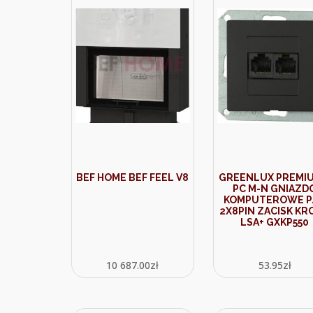
BEF HOME BEF FEEL V8
GREENLUX PREMIU
PC M-N GNIAZD
KOMPUTEROWE P
2X8PIN ZACISK KR
LSA+ GXKP550
10 687.00
zł
53.95
zł