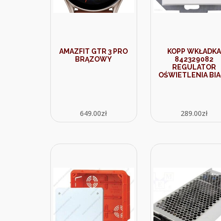
AMAZFIT GTR 3 PRO
KOPP WKŁADKA
BRĄZOWY
842329082
REGULATOR
OŚWIETLENIA BI
649.00
zł
289.00
zł