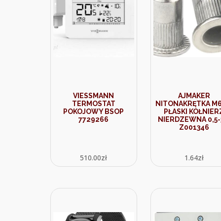
VIESSMANN
AJMAKER
TERMOSTAT
NITONAKRĘTKA M6
POKOJOWY BSOP
PŁASKI KOŁNIER
7729266
NIERDZEWNA 0,5-
Z001346
510.00
zł
1.64
zł