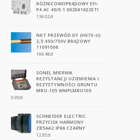
RÓŻNICOWOPRĄDOWY EFI-
P4 AC 40/0.1 002061622ETI
136.02
zł
NKT PRZEWÓD DY (H07V-U)
2,5 450/750V BRĄZOWY
11091006
166.48
zł
SONEL MIERNIK
REZYSTANCJI UZIEMIENIA I
REZYSTYWNOŚCI GRUNTU
MRU-105 WMPLMRU105
0.00
zł
SCHNEIDER ELECTRIC
PRZYCISK HARMONY
ZB5AA2 IP66 CZARNY
12.85
zł