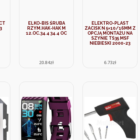
CT
ELKO-BIS ŚRUBA
ELEKTRO-PLAST
3
RZYM.HAK-HAK M
ZACISK N 5×10/16MM Z
12.OC.34.4 34.4 OC
OPCJĄ MONTAŻU NA
SZYNIE TS35 MSF
NIEBIESKI 2000-23
20.84
zł
6.73
zł