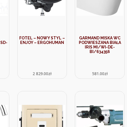
FOTEL – NOWY STYL –
GARMAND MISKA WC
SD-
ENJOY – ERGOHUMAN
PODWIESZANA BIAŁA
IRIS MI/WI-DE-
BI/634356
2 829.00
zł
581.00
zł