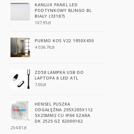
KANLUX PANEL LED
PODTYNKOWY BLINGO BL
BIAŁY (33187)
107.95
zł
PURMO KOS V22 1950X450
4 036.76
zł
ZD58 LAMPKA USB DO
LAPTOPA 6 LED ATL
7.00
zł
HENSEL PUSZKA
ODGAŁĘŹNA 255X205X112
5X25MM2 CU IP66 SZARA
DK 2525 GZ 62000162
254.81
zł