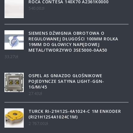
ROCA CONTESA 140X70 A2361K0000
540.00
zł
SIEMENS DŹWIGNIA OBROTOWA O
REGULOWANEJ DŁUGOŚCI 100MM ROLKA
19MM DO GŁOWICY NAPĘDOWEJ
METAL/TWORZYWO 3SE5000-0AA50
33.27
zł
OSPEL AS GNIAZDO GŁOŚNIKOWE
POJEDYNCZE SATYNA LIGHT-GGN-
1G/M/45
27.43
zł
TURCK RI-21H12S-4A1024-C 1M ENKODER
(RI21H12S4A1024C1M)
2 767.00
zł