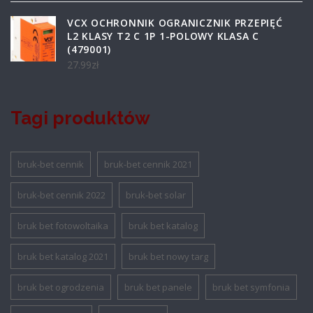
VCX OCHRONNIK OGRANICZNIK PRZEPIĘĆ
L2 KLASY T2 C 1P 1-POLOWY KLASA C
(479001)
27.99
zł
Tagi produktów
bruk-bet cennik
bruk-bet cennik 2021
bruk-bet cennik 2022
bruk-bet solar
bruk bet fotowoltaika
bruk bet katalog
bruk bet katalog 2021
bruk bet nowy targ
bruk bet ogrodzenia
bruk bet panele
bruk bet symfonia