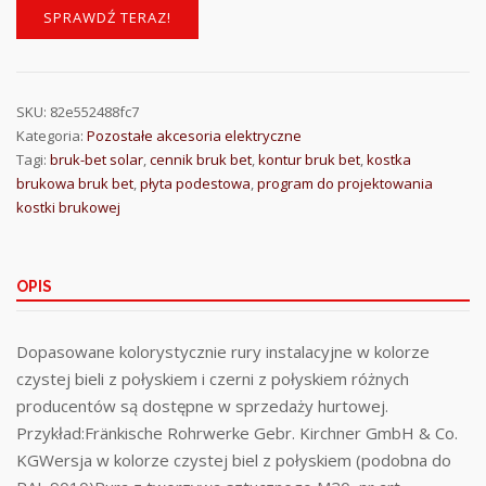
SPRAWDŹ TERAZ!
SKU:
82e552488fc7
Kategoria:
Pozostałe akcesoria elektryczne
Tagi:
bruk-bet solar
,
cennik bruk bet
,
kontur bruk bet
,
kostka
brukowa bruk bet
,
płyta podestowa
,
program do projektowania
kostki brukowej
OPIS
Dopasowane kolorystycznie rury instalacyjne w kolorze
czystej bieli z połyskiem i czerni z połyskiem różnych
producentów są dostępne w sprzedaży hurtowej.
Przykład:Fränkische Rohrwerke Gebr. Kirchner GmbH & Co.
KGWersja w kolorze czystej biel z połyskiem (podobna do