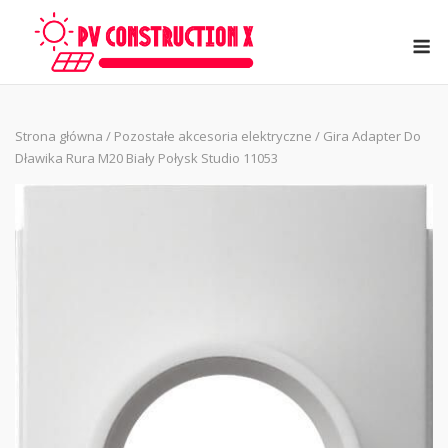
Skip
to
M
content
Strona główna
/
Pozostałe akcesoria elektryczne
/ Gira Adapter Do
Dławika Rura M20 Biały Połysk Studio 11053