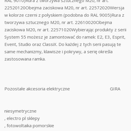
RAL 9010)Rura z tworzywa sztucznego M20, nr art.
22520120Obejma zaciskowa M20, nr art. 22572020Wersja
w kolorze czerni z połyskiem (podobna do RAL 9005)Rura z
tworzywa sztucznego M20, nr art. 22610020Obejma
zaciskowa M20, nr art. 22571020Wybierając produkty z serii
System 55 możesz je zamontować do ramek: E2, E3, Esprit,
Event, Studio oraz ClassiX. Do każdej z tych serii pasują te
same mechanizmy, klawisze i pokrywy, a serię określa
zastosowana ramka.
Pozostałe akcesoria elektryczne
GIRA
niesymetryczne
, electro pl sklepy
, fotowoltaika pomorskie