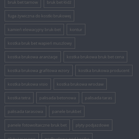
bruk bet tarnow
bruk bet łódź
fuga żywiczna do kostki brukowej
kamień elewacyjny bruk-bet
kontur
kostka bruk bet wapień muszlowy
kostka brukowa aranżacje
kostka brukowa bruk bet cena
kostka brukowa grafitowa wzory
kostka brukowa producent
kostka brukowa visio
kostka brukowa wrocław
kostka tetra
palisada betonowa
palisada taras
palisada tarasowa
panele brukbet
panele fotowoltaiczne bruk bet
plyty podjazdowe
plyty tarasowe
podbudowa pod kostkę