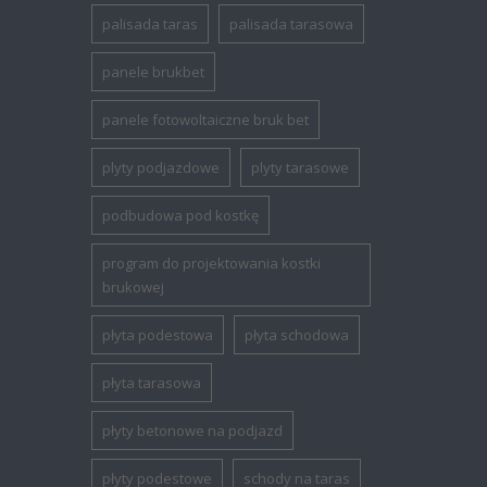
palisada taras
palisada tarasowa
panele brukbet
panele fotowoltaiczne bruk bet
plyty podjazdowe
plyty tarasowe
podbudowa pod kostkę
program do projektowania kostki
brukowej
płyta podestowa
płyta schodowa
płyta tarasowa
płyty betonowe na podjazd
płyty podestowe
schody na taras