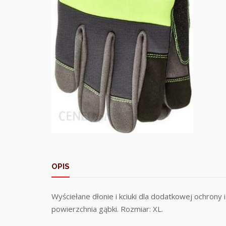
OPIS
Wyściełane dłonie i kciuki dla dodatkowej ochron
powierzchnia gąbki. Rozmiar: XL.