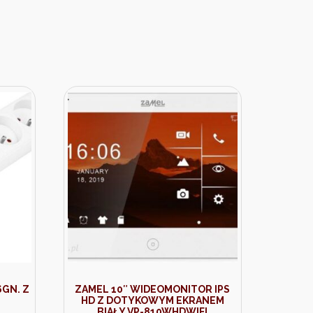
GN. Z
ZAMEL 10″ WIDEOMONITOR IPS
HD Z DOTYKOWYM EKRANEM
BIAŁY VP-810WHDWIFI