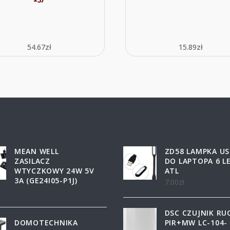
54.67
zł
15.89
zł
MEAN WELL
ZD58 LAMPKA US
ZASILACZ
DO LAPTOPA 6 L
WTYCZKOWY 24W 5V
ATL
3A (GE24I05-P1J)
7.00
zł
DSC CZUJNIK RU
DOMOTECHNIKA
PIR+MW LC-104-