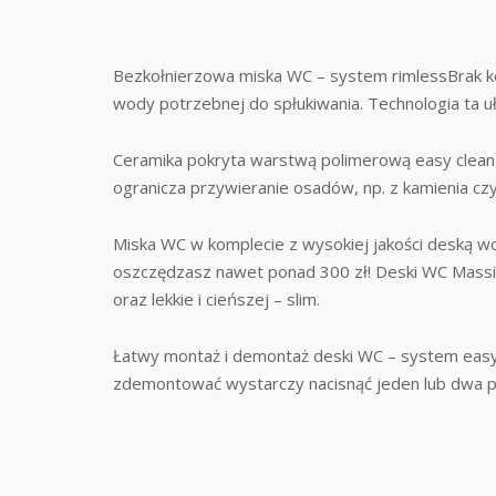
Bezkołnierzowa miska WC – system rimlessBrak koł
wody potrzebnej do spłukiwania. Technologia ta u
Ceramika pokryta warstwą polimerową easy cleanP
ogranicza przywieranie osadów, np. z kamienia cz
Miska WC w komplecie z wysokiej jakości deską 
oszczędzasz nawet ponad 300 zł! Deski WC Massi w
oraz lekkie i cieńszej – slim.
Łatwy montaż i demontaż deski WC – system easy
zdemontować wystarczy nacisnąć jeden lub dwa prz