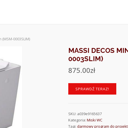
im (MSM-0003SLIM)
MASSI DECOS MIN
0003SLIM)
875.00
zł
SPRAWDŹ TERAZ!
SKU:
a039e9165637
Kategoria:
Miski WC
Tagi:
darmowy program do projekt