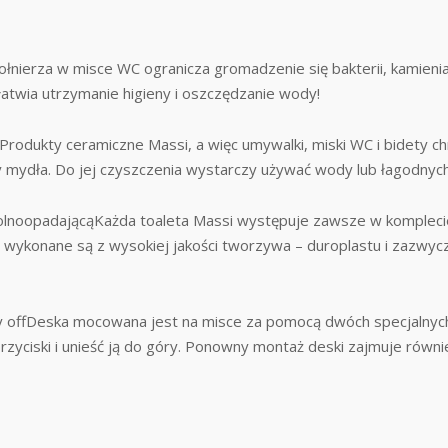
nierza w misce WC ogranicza gromadzenie się bakterii, kamienia 
łatwia utrzymanie higieny i oszczędzanie wody!
rodukty ceramiczne Massi, a więc umywalki, miski WC i bidety c
y mydła. Do jej czyszczenia wystarczy używać wody lub łagodnych
wolnoopadającąKażda toaleta Massi występuje zawsze w komplec
ykonane są z wysokiej jakości tworzywa – duroplastu i zazwycza
 offDeska mocowana jest na misce za pomocą dwóch specjalnych 
yciski i unieść ją do góry. Ponowny montaż deski zajmuje równie