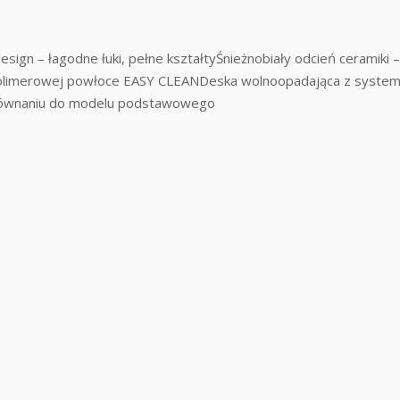
sign – łagodne łuki, pełne kształtyŚnieżnobiały odcień ceramiki – 
ęki polimerowej powłoce EASY CLEANDeska wolnoopadająca z sys
porównaniu do modelu podstawowego