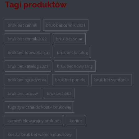
Tagi produktów
bruk-bet cennik
bruk-bet cennik 2021
bruk-bet cennik 2022
bruk-bet solar
bruk bet fotowoltaika
bruk bet katalog
bruk bet katalog 2021
bruk bet nowy targ
bruk bet ogrodzenia
bruk bet panele
bruk bet symfonia
bruk bet tarnow
bruk bet łódź
fuga żywiczna do kostki brukowej
kamień elewacyjny bruk-bet
kontur
kostka bruk bet wapień muszlowy