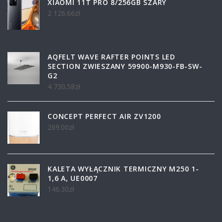
XIAOMI 11T PRO 8/256GB SZARY
2 126.66
zł
AQFELT WAVE RAFTER POINTS LED
SECTION ZWIESZANY 59900-M930-FB-SW-
G2
4 730.58
zł
CONCEPT PERFECT AIR ZV1200
269.00
zł
KALETA WYŁĄCZNIK TERMICZNY M250 1-
1,6 A, UE0007
146.30
zł