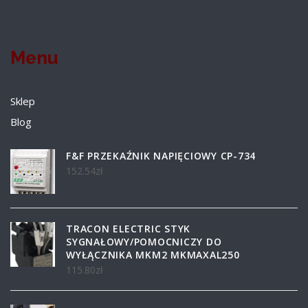
Menu
Sklep
Blog
F&F PRZEKAŹNIK NAPIĘCIOWY CP-734
152.54
zł
TRACON ELECTRIC STYK
SYGNAŁOWY/POMOCNICZY DO
WYŁĄCZNIKA MKM2 MKMAXAL250
115.80
zł