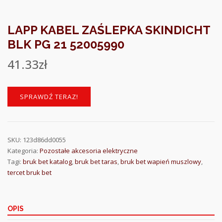
LAPP KABEL ZAŚLEPKA SKINDICHT
BLK PG 21 52005990
41.33
zł
SPRAWDŹ TERAZ!
SKU:
123d86dd0055
Kategoria:
Pozostałe akcesoria elektryczne
Tagi:
bruk bet katalog
,
bruk bet taras
,
bruk bet wapień muszlowy
,
tercet bruk bet
OPIS