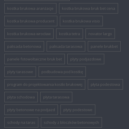
kostka brukowa aranżacje
kostka brukowa bruk bet cena
kostka brukowa producent
kostka brukowa visio
kostka brukowa wrocław
kostka tetra
novator largo
palisada betonowa
palisada tarasowa
panele brukbet
panele fotowoltaiczne bruk bet
plyty podjazdowe
plyty tarasowe
podbudowa pod kostkę
program do projektowania kostki brukowej
płyta podestowa
płyta schodowa
płyta tarasowa
płyty betonowe na podjazd
płyty podestowe
schody na taras
schody z bloczków betonowych