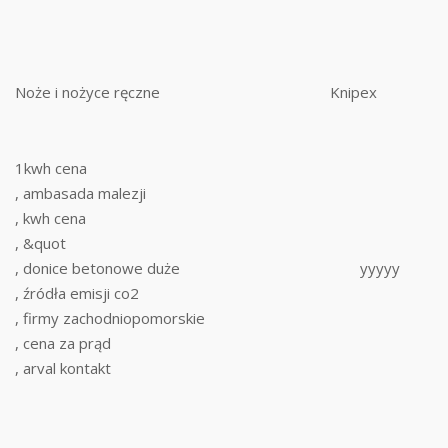
Noże i nożyce ręczne
Knipex
1kwh cena
, ambasada malezji
, kwh cena
, &quot
, donice betonowe duże
yyyyy
, źródła emisji co2
, firmy zachodniopomorskie
, cena za prąd
, arval kontakt