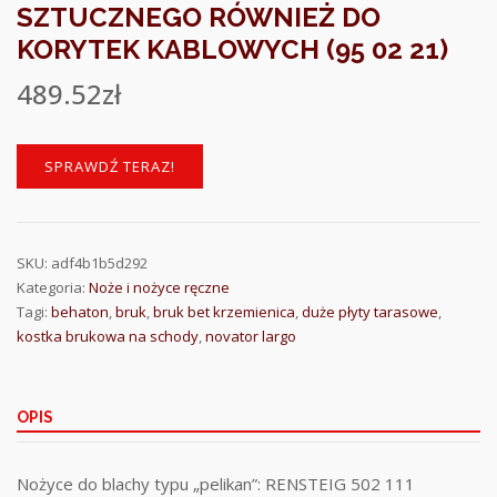
SZTUCZNEGO RÓWNIEŻ DO
KORYTEK KABLOWYCH (95 02 21)
489.52
zł
SPRAWDŹ TERAZ!
SKU:
adf4b1b5d292
Kategoria:
Noże i nożyce ręczne
Tagi:
behaton
,
bruk
,
bruk bet krzemienica
,
duże płyty tarasowe
,
kostka brukowa na schody
,
novator largo
OPIS
Nożyce do blachy typu „pelikan”: RENSTEIG 502 111