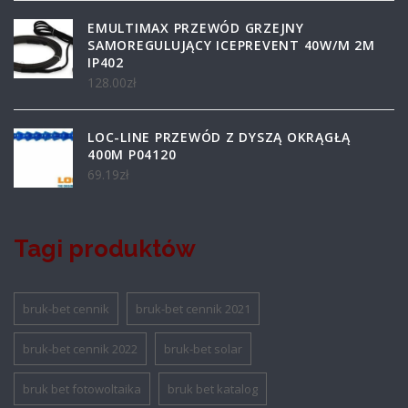
EMULTIMAX PRZEWÓD GRZEJNY
SAMOREGULUJĄCY ICEPREVENT 40W/M 2M
IP402
128.00
zł
LOC-LINE PRZEWÓD Z DYSZĄ OKRĄGŁĄ
400M P04120
69.19
zł
Tagi produktów
bruk-bet cennik
bruk-bet cennik 2021
bruk-bet cennik 2022
bruk-bet solar
bruk bet fotowoltaika
bruk bet katalog