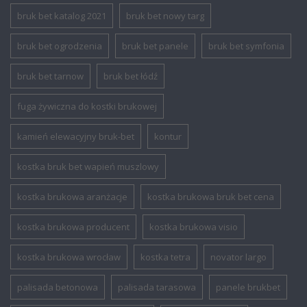
bruk bet katalog 2021
bruk bet nowy targ
bruk bet ogrodzenia
bruk bet panele
bruk bet symfonia
bruk bet tarnow
bruk bet łódź
fuga żywiczna do kostki brukowej
kamień elewacyjny bruk-bet
kontur
kostka bruk bet wapień muszlowy
kostka brukowa aranżacje
kostka brukowa bruk bet cena
kostka brukowa producent
kostka brukowa visio
kostka brukowa wrocław
kostka tetra
novator largo
palisada betonowa
palisada tarasowa
panele brukbet