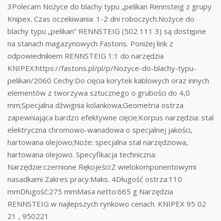
3Polecam Nożyce do blachy typu „pelikan Rennsteig z grupy
Knipex. Czas oczekiwania: 1-2 dni roboczych.Nożyce do
blachy typu „pelikan” RENNSTEIG (502 111 3) są dostępne
na stanach magazynowych Fastons. Poniżej link z
odpowiednikiem RENNSTEIG 1:1 do narzędzia
KNIPEX:https://fastons.pl/pl/p/Nozyce-do-blachy-typu-
pelikan/2060 Cechy:Do cięcia korytek kablowych oraz innych
elementów z tworzywa sztucznego o grubości do 4,0
mm;Specjalna dźwignia kolankowa;Geometria ostrza
zapewniająca bardzo efektywne cięcie;Korpus narzędzia: stal
elektryczna chromowo-wanadowa o specjalnej jakości,
hartowana olejowo;Noże: specjalna stal narzędziowa,
hartowana olejowo. Specyfikacja techniczna:
Narzędzie:czernione Rękojeści:Z wielokomponentowymi
nasadkami Zakres pracy:Maks. 4Długość ostrza:110
mmDługość:275 mmMasa netto:665 g Narzędzia
RENNSTEIG w najlepszych rynkowo cenach. KNIPEX 95 02
21 , 950221