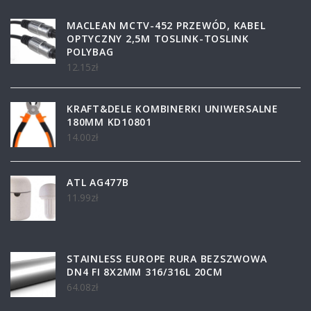
MACLEAN MCTV-452 PRZEWÓD, KABEL
OPTYCZNY 2,5M TOSLINK-TOSLINK
POLYBAG
12.15
zł
KRAFT&DELE KOMBINERKI UNIWERSALNE
180MM KD10801
14.00
zł
ATL AG477B
11.99
zł
STAINLESS EUROPE RURA BEZSZWOWA
DN4 FI 8X2MM 316/316L 20CM
64.08
zł