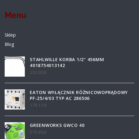
Menu
Sklep
Blog
STAHLWILLE KORBA 1/2" 456MM
4018754013142
232.00
zł
EATON WYŁĄCZNIK RÓŻNICOWOPRĄDOWY
PF-25/4/03 TYP AC 286506
179.11
zł
GREENWORKS GWCO 40
575.99
zł