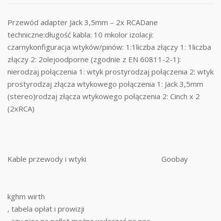
Przewód adapter Jack 3,5mm – 2x RCADane
techniczne:długość kabla: 10 mkolor izolacji:
czarnykonfiguracja wtyków/pinów: 1:1liczba złączy 1: 1liczba
złączy 2: 2olejoodporne (zgodnie z EN 60811-2-1):
nierodzaj połączenia 1: wtyk prostyrodzaj połączenia 2: wtyk
prostyrodzaj złącza wtykowego połączenia 1: Jack 3,5mm
(stereo)rodzaj złącza wtykowego połączenia 2: Cinch x 2
(2xRCA)
Kable przewody i wtyki
Goobay
kghm wirth
, tabela opłat i prowizji
, czy piec na pellet można wyłączać na noc