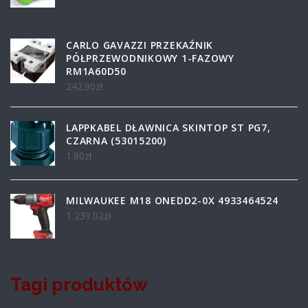
CARLO GAVAZZI PRZEKAŹNIK
PÓŁPRZEWODNIKOWY 1-FAZOWY
RM1A60D50
242.90
zł
LAPPKABEL DŁAWNICA SKINTOP ST PG7,
CZARNA (53015200)
1.80
zł
MILWAUKEE M18 ONEDD2-0X 4933464524
1 239.02
zł
Tagi produktów