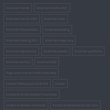
bruk-bet cennik
bruk-bet cennik 2021
bruk-bet cennik 2022
bruk-bet solar
bruk bet fotowoltaika
bruk bet katalog
bruk bet katalog 2021
bruk bet nowy targ
bruk bet ogrodzenia
bruk bet panele
bruk bet symfonia
bruk bet tarnow
bruk bet łódź
fuga żywiczna do kostki brukowej
kamień elewacyjny bruk-bet
kontur
kostka bruk bet wapień muszlowy
kostka brukowa aranżacje
kostka brukowa bruk bet cena