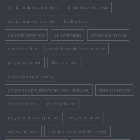
kostka brukowa producent
kostka brukowa visio
kostka brukowa wrocław
kostka tetra
palisada betonowa
palisada taras
palisada tarasowa
panele brukbet
panele fotowoltaiczne bruk bet
plyty podjazdowe
plyty tarasowe
podbudowa pod kostkę
program do projektowania kostki brukowej
płyta podestowa
płyta schodowa
płyta tarasowa
płyty betonowe na podjazd
płyty podestowe
schody na taras
schody z bloczków betonowych