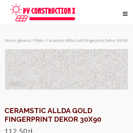
Skip
to
M
content
Strona główna
/
Płytki
/ Ceramstic Allda Gold Fingerprint Dekor 30X90
CERAMSTIC ALLDA GOLD
FINGERPRINT DEKOR 30X90
112.50
zł