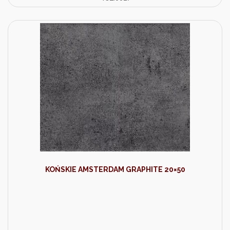
KOŃSKIE AMSTERDAM GRAPHITE 20×50