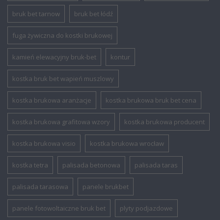
bruk bet tarnow
bruk bet łódź
fuga żywiczna do kostki brukowej
kamień elewacyjny bruk-bet
kontur
kostka bruk bet wapień muszlowy
kostka brukowa aranżacje
kostka brukowa bruk bet cena
kostka brukowa grafitowa wzory
kostka brukowa producent
kostka brukowa visio
kostka brukowa wrocław
kostka tetra
palisada betonowa
palisada taras
palisada tarasowa
panele brukbet
panele fotowoltaiczne bruk bet
plyty podjazdowe