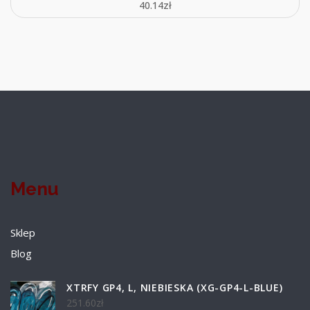
40.14
zł
Menu
Sklep
Blog
XTRFY GP4, L, NIEBIESKA (XG-GP4-L-BLUE)
251.60
zł