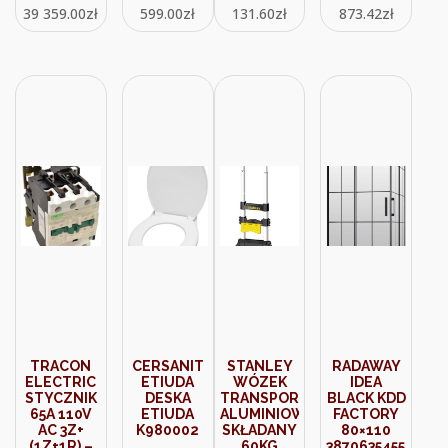
39 359.00
zł
599.00
zł
131.60
zł
873.42
zł
05VVH8-F
BIAŁY
10MB
F50078
TRACON
CERSANIT
STANLEY
RADAWAY
ELECTRIC
ETIUDA
WÓZEK
IDEA
STYCZNIK
DESKA
TRANSPORTOWY
BLACK KDD
65A 110V
ETIUDA
ALUMINIOWY
FACTORY
AC 3Z+
K980002
SKŁADANY
80×110
(1Z+1R) –
60KG
3870635455L+387