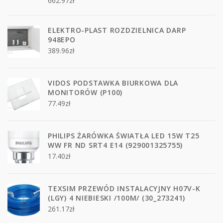
662.97
zł
ELEKTRO-PLAST ROZDZIELNICA DARP
948EPO
389.96
zł
VIDOS PODSTAWKA BIURKOWA DLA
MONITORÓW (P100)
77.49
zł
PHILIPS ŻARÓWKA ŚWIATŁA LED 15W T25
WW FR ND SRT4 E14 (929001325755)
17.40
zł
TEXSIM PRZEWÓD INSTALACYJNY H07V-K
(LGY) 4 NIEBIESKI /100M/ (30_273241)
261.17
zł