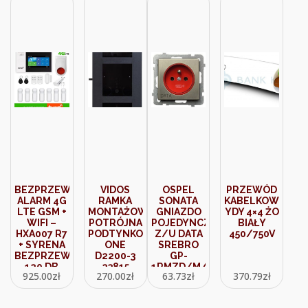
BEZPRZEWODOWY
VIDOS
OSPEL
PRZEWÓD
ALARM 4G
RAMKA
SONATA
KABELKOWY
LTE GSM +
MONTAŻOWA
GNIAZDO
YDY 4×4 ŻO
WIFI –
POTRÓJNA
POJEDYNCZE
BIAŁY
HXA007 R7
PODTYNKOWA
Z/U DATA
450/750V
+ SYRENA
ONE
SREBRO
BEZPRZEWODOWA
D2200-3
GP-
120 DB
23815
1RMZD/M/44
925.00
zł
270.00
zł
63.73
zł
370.79
zł
KOMPATYBILNY
Z
APLIKACJĄ