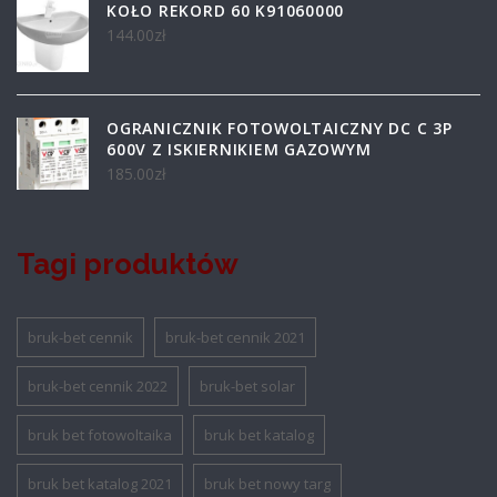
KOŁO REKORD 60 K91060000
144.00
zł
OGRANICZNIK FOTOWOLTAICZNY DC C 3P
600V Z ISKIERNIKIEM GAZOWYM
185.00
zł
Tagi produktów
bruk-bet cennik
bruk-bet cennik 2021
bruk-bet cennik 2022
bruk-bet solar
bruk bet fotowoltaika
bruk bet katalog
bruk bet katalog 2021
bruk bet nowy targ