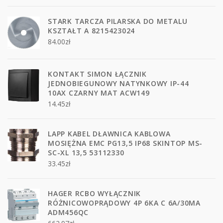
STARK TARCZA PILARSKA DO METALU
KSZTAŁT A 8215423024
84.00
zł
KONTAKT SIMON ŁĄCZNIK
JEDNOBIEGUNOWY NATYNKOWY IP-44
10AX CZARNY MAT ACW149
14.45
zł
LAPP KABEL DŁAWNICA KABLOWA
MOSIĘŻNA EMC PG13,5 IP68 SKINTOP MS-
SC-XL 13,5 53112330
33.45
zł
HAGER RCBO WYŁĄCZNIK
RÓŻNICOWOPRĄDOWY 4P 6KA C 6A/30MA
ADM456QC