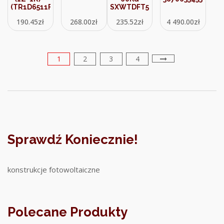
(TR1D6511F7)
SXWTDFT501
190.45
zł
268.00
zł
235.52
zł
4 490.00
zł
1
2
3
4
Sprawdź Koniecznie!
konstrukcje fotowoltaiczne
Polecane Produkty