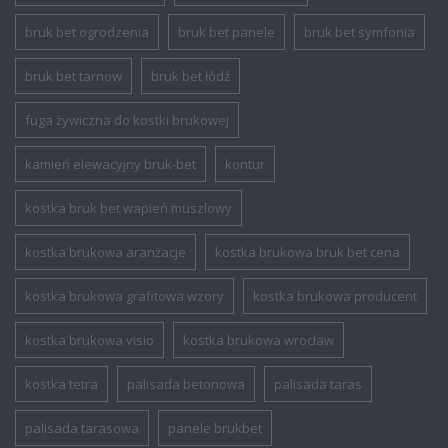
bruk bet ogrodzenia
bruk bet panele
bruk bet symfonia
bruk bet tarnow
bruk bet łódź
fuga żywiczna do kostki brukowej
kamień elewacyjny bruk-bet
kontur
kostka bruk bet wapień muszlowy
kostka brukowa aranżacje
kostka brukowa bruk bet cena
kostka brukowa grafitowa wzory
kostka brukowa producent
kostka brukowa visio
kostka brukowa wrocław
kostka tetra
palisada betonowa
palisada taras
palisada tarasowa
panele brukbet