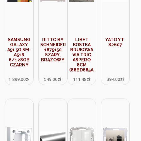
SAMSUNG
RITTO BY
LIBET
YATO YT-
GALAXY
SCHNEIDER
KOSTKA
82607
A51 5G SM-
1875150
BRUKOWA
A516
SZARY,
VIA TRIO
6/128GB
BRĄZOWY
ASPERO
CZARNY
8CM
(88BD685A4)
1 899.00
zł
549.00
zł
111.48
zł
394.00
zł