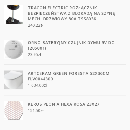
TRACON ELECTRIC ROZŁĄCZNIK
BEZPIECZEŃSTWA Z BLOKADĄ NA SZYNĘ
MECH. DRZWIOWY 80A TSS803K
240.22
zł
ORNO BATERYJNY CZUJNIK DYMU 9V DC
(205001)
23.95
zł
ARTCERAM GREEN FORESTA 52X36CM
FLV0044300
1 634.00
zł
KEROS PEONIA HEXA ROSA 23X27
151.50
zł