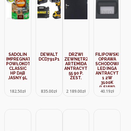
SADOLIN
DEWALT
DRZWI
FILIPOWSKI
IMPREGNAT
DCD791P1
ZEWNĘTRZNE
OPRAWA
POWŁOKOTWÓRCZY
ARTEMIDA
SCHODOWA
CLASSIC
ANTRACYT
LED INGA
HP DĄB
55 90 P.
ANTRACYT
JASNY 9L
ZEST.
1 2W
3100K
(LSIAW)
182.50
zł
835.00
zł
2 189.00
zł
40.19
zł