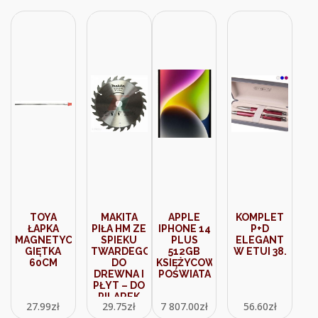
TUYA
SMART
TOYA
MAKITA
APPLE
KOMPLET
ŁAPKA
PIŁA HM ZE
IPHONE 14
P+D
MAGNETYCZNA
SPIEKU
PLUS
ELEGANT
GIĘTKA
TWARDEGO
512GB
W ETUI 38.
60CM
DO
KSIĘŻYCOWA
DREWNA I
POŚWIATA
PŁYT – DO
PILAREK
27.99
zł
29.75
zł
7 807.00
zł
56.60
zł
RĘCZNYCH