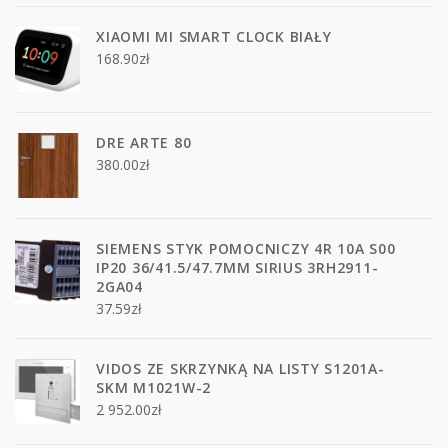
XIAOMI MI SMART CLOCK BIAŁY
168.90
zł
DRE ARTE 80
380.00
zł
SIEMENS STYK POMOCNICZY 4R 10A S00
IP20 36/41.5/47.7MM SIRIUS 3RH2911-
2GA04
37.59
zł
VIDOS ZE SKRZYNKĄ NA LISTY S1201A-
SKM M1021W-2
2 952.00
zł