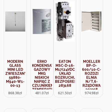
MODERN
ERKO
EATON
MOELLER
GLASS
KONDENSATOR
MSC-D-16-
BP-O-
MINI LED
GAZOWY
M17(24VDC)
600/10-C-
ZWIESZANY
MKG
UKŁAD
ROZDZI
59880-
NISKICH
ROZRUCHU
ELNIA
M940-W1-
NAPIĘĆ Z
BEZPOŚREDNIEGO
N/T,6-
00-13
CZUJNIKIEM
283168
RZĘDOWA
TEMPERATURY
293308
868.38
zł
481.07
zł
621.50
zł
974.98
zł
KG_MKG-
20-450