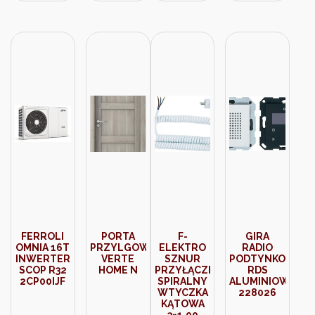
(D-03333)
FERROLI
PORTA
F-
GIRA
OMNIA 16T
PRZYLGOWE
ELEKTRO
RADIO
INWERTER
VERTE
SZNUR
PODTYNKOWE
SCOP R32
HOME N
PRZYŁĄCZENIOWY
RDS
2CP00IJF
SPIRALNY
ALUMINIOWE
WTYCZKA
228026
KĄTOWA
3×1,00