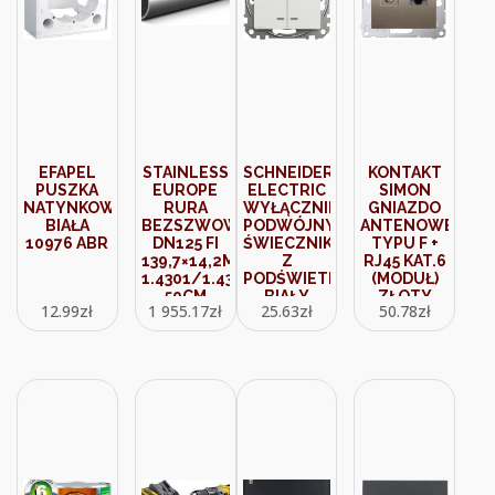
EFAPEL
STAINLESS
SCHNEIDER
KONTAKT
PUSZKA
EUROPE
ELECTRIC
SIMON
NATYNKOWA
RURA
WYŁĄCZNIK
GNIAZDO
BIAŁA
BEZSZWOWA
PODWÓJNY
ANTENOWE
10976 ABR
DN125 FI
ŚWIECZNIKOWY
TYPU F +
139,7×14,2MM
Z
RJ45 KAT.6
1.4301/1.4307
PODŚWIETLENIEM
(MODUŁ)
50CM
BIAŁY
ZŁOTY
12.99
zł
1 955.17
zł
25.63
zł
50.78
zł
SDD111105LSCH
MAT
DASFRJ45.01/44
54
PREMIUM