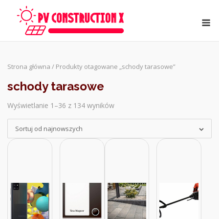
Skip
to
M
content
Strona główna
/ Produkty otagowane „schody tarasowe”
schody tarasowe
Wyświetlanie 1–36 z 134 wyników
Sorted
by
Sortuj od najnowszych
latest