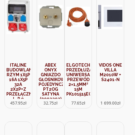
ITALINE
ABEX
ELGOTECH
VIDOS ONE
BUDOWLANA
ONYX
PRZEDŁUŻACZ
VILLA
RZYM 1X5P
GNIAZDO
UNIWERSALNY
M2010W +
16A 1X5P
GŁOŚNIKOWE
PRZEWÓD
S2401-N
32A
POJEDYNCZE
2×1,5MM²
2X2P+Z
PT2OG
15M
PRZEŁĄCZNIK
SATYNA
PK101515EGT
L-P 9
(9002292)
457.95
zł
32.75
zł
77.65
zł
1 699.00
zł
MODUŁÓW
ITA00124
ELIT50534