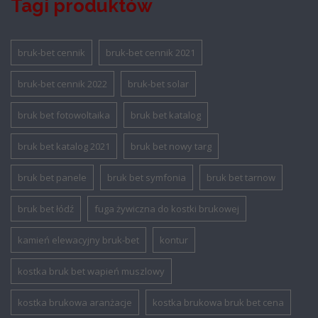
Tagi produktów
bruk-bet cennik
bruk-bet cennik 2021
bruk-bet cennik 2022
bruk-bet solar
bruk bet fotowoltaika
bruk bet katalog
bruk bet katalog 2021
bruk bet nowy targ
bruk bet panele
bruk bet symfonia
bruk bet tarnow
bruk bet łódź
fuga żywiczna do kostki brukowej
kamień elewacyjny bruk-bet
kontur
kostka bruk bet wapień muszlowy
kostka brukowa aranżacje
kostka brukowa bruk bet cena