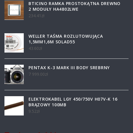
BTICINO RAMKA PROSTOKĄTNA DREWNO
2 MODUŁY HA4802LWE
234.41
zł
WELLER TAŚMA ROZLUTOWUJĄCA
1,5MM1,6M SOLAD55
43.60
zł
PENTAX K-3 MARK III BODY SREBRNY
7 999.00
zł
ELEKTROKABEL LGY 450/750V H07V-K 16
BRĄZOWY 100MB
9.52
zł