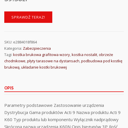
SPRAWDŹ TERAZ!
SKU:
e2884018f864
Kategoria:
Zabezpieczenia
Tagi:
kostka brukowa grafitowa wzory
,
kostka nostalit
,
obrzeże
chodnikowe
,
płyty tarasowe na dystansach
,
podbudowa pod kostkę
brukową
,
układanie kostki brukowej
OPIS
Parametry podstawowe Zastosowanie urządzenia
Dystrybucja Gama produktów Acti 9 Nazwa produktu Acti 9
K60 Typ produktu lub komponentu Wyłącznik nadprądowy
Skrócona nazwa urządzenia K60N Opis biegunów 3P Ilość