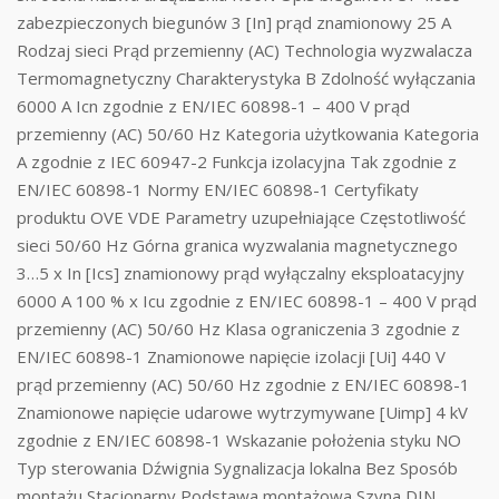
zabezpieczonych biegunów 3 [In] prąd znamionowy 25 A
Rodzaj sieci Prąd przemienny (AC) Technologia wyzwalacza
Termomagnetyczny Charakterystyka B Zdolność wyłączania
6000 A Icn zgodnie z EN/IEC 60898-1 – 400 V prąd
przemienny (AC) 50/60 Hz Kategoria użytkowania Kategoria
A zgodnie z IEC 60947-2 Funkcja izolacyjna Tak zgodnie z
EN/IEC 60898-1 Normy EN/IEC 60898-1 Certyfikaty
produktu OVE VDE Parametry uzupełniające Częstotliwość
sieci 50/60 Hz Górna granica wyzwalania magnetycznego
3…5 x In [Ics] znamionowy prąd wyłączalny eksploatacyjny
6000 A 100 % x Icu zgodnie z EN/IEC 60898-1 – 400 V prąd
przemienny (AC) 50/60 Hz Klasa ograniczenia 3 zgodnie z
EN/IEC 60898-1 Znamionowe napięcie izolacji [Ui] 440 V
prąd przemienny (AC) 50/60 Hz zgodnie z EN/IEC 60898-1
Znamionowe napięcie udarowe wytrzymywane [Uimp] 4 kV
zgodnie z EN/IEC 60898-1 Wskazanie położenia styku NO
Typ sterowania Dźwignia Sygnalizacja lokalna Bez Sposób
montażu Stacjonarny Podstawa montażowa Szyna DIN