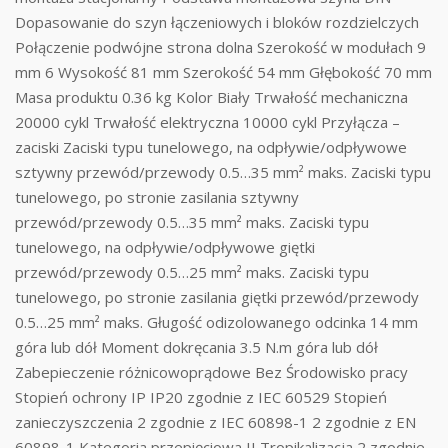
Dopasowanie do szyn łączeniowych i bloków rozdzielczych
Połączenie podwójne strona dolna Szerokość w modułach 9
mm 6 Wysokość 81 mm Szerokość 54 mm Głębokość 70 mm
Masa produktu 0.36 kg Kolor Biały Trwałość mechaniczna
20000 cykl Trwałość elektryczna 10000 cykl Przyłącza –
zaciski Zaciski typu tunelowego, na odpływie/odpływowe
sztywny przewód/przewody 0.5…35 mm² maks. Zaciski typu
tunelowego, po stronie zasilania sztywny
przewód/przewody 0.5…35 mm² maks. Zaciski typu
tunelowego, na odpływie/odpływowe giętki
przewód/przewody 0.5…25 mm² maks. Zaciski typu
tunelowego, po stronie zasilania giętki przewód/przewody
0.5…25 mm² maks. Gługość odizolowanego odcinka 14 mm
góra lub dół Moment dokręcania 3.5 N.m góra lub dół
Zabepieczenie różnicowoprądowe Bez Środowisko pracy
Stopień ochrony IP IP20 zgodnie z IEC 60529 Stopień
zanieczyszczenia 2 zgodnie z IEC 60898-1 2 zgodnie z EN
60898-1 Kategoria przepięciowa II Tropikalizacja 2 zgodnie