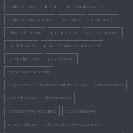
kostka brukowa producent
kostka brukowa visio
kostka brukowa wrocław
kostka tetra
novator largo
palisada betonowa
palisada taras
palisada tarasowa
panele brukbet
panele fotowoltaiczne bruk bet
plyty podjazdowe
plyty tarasowe
podbudowa pod kostkę
program do projektowania kostki brukowej
płyta podestowa
płyta schodowa
płyta tarasowa
płyty betonowe na podjazd
płyty podestowe
schody na taras
schody z bloczków betonowych