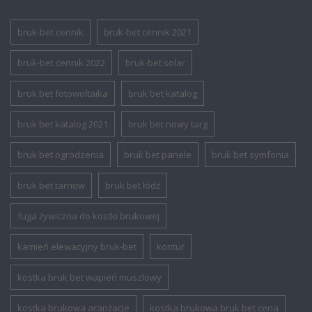
bruk-bet cennik
bruk-bet cennik 2021
bruk-bet cennik 2022
bruk-bet solar
bruk bet fotowoltaika
bruk bet katalog
bruk bet katalog 2021
bruk bet nowy targ
bruk bet ogrodzenia
bruk bet panele
bruk bet symfonia
bruk bet tarnow
bruk bet łódź
fuga żywiczna do kostki brukowej
kamień elewacyjny bruk-bet
kontur
kostka bruk bet wapień muszlowy
kostka brukowa aranżacje
kostka brukowa bruk bet cena