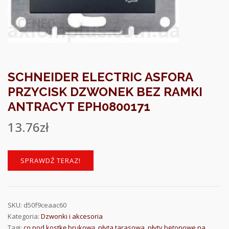
SCHNEIDER ELECTRIC ASFORA
PRZYCISK DZWONEK BEZ RAMKI
ANTRACYT EPH0800171
13.76
zł
SPRAWDŹ TERAZ!
SKU:
d50f9ceaac60
Kategoria:
Dzwonki i akcesoria
Tagi:
co pod kostkę brukową
,
płyta tarasowa
,
płyty betonowe na