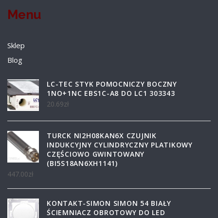
Menu
Sklep
Blog
LC-TEC STYK POMOCNICZY BOCZNY
1NO+1NC EBS1C-A8 DO LC1 303343
20.69
zł
TURCK NI2H08KAN6X CZUJNIK
INDUKCYJNY CYLINDRYCZNY PLATIKOWY
CZĘŚCIOWO GWINTOWANY
(BI5S18AN6XH1141)
447.00
zł
KONTAKT-SIMON SIMON 54 BIAŁY
ŚCIEMNIACZ OBROTOWY DO LED