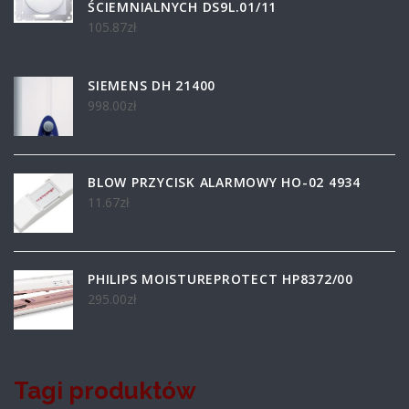
ŚCIEMNIALNYCH DS9L.01/11
105.87
zł
SIEMENS DH 21400
998.00
zł
BLOW PRZYCISK ALARMOWY HO-02 4934
11.67
zł
PHILIPS MOISTUREPROTECT HP8372/00
295.00
zł
Tagi produktów