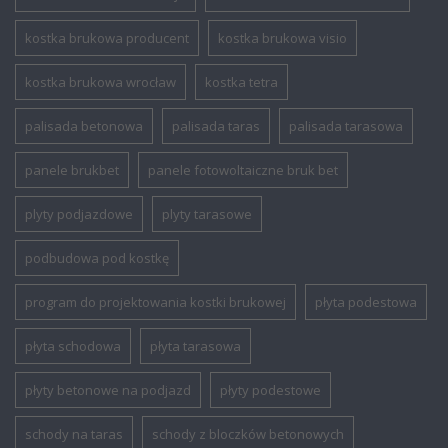
kostka brukowa producent
kostka brukowa visio
kostka brukowa wrocław
kostka tetra
palisada betonowa
palisada taras
palisada tarasowa
panele brukbet
panele fotowoltaiczne bruk bet
plyty podjazdowe
plyty tarasowe
podbudowa pod kostkę
program do projektowania kostki brukowej
płyta podestowa
płyta schodowa
płyta tarasowa
płyty betonowe na podjazd
płyty podestowe
schody na taras
schody z bloczków betonowych