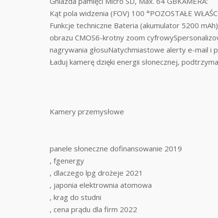
Gniazda pamięci Micro SD, Max. 64 GBKAMERA:
Kąt pola widzenia (FOV) 100 °POZOSTAŁE WŁAŚC
Funkcje techniczne Bateria (akumulator 5200 mAh
obrazu CMOS6-krotny zoom cyfrowySpersonalizow
nagrywania głosuNatychmiastowe alerty e-mail i 
Ładuj kamerę dzięki energii słonecznej, podtrzyma
Kamery przemysłowe
panele słoneczne dofinansowanie 2019
, fgenergy
, dlaczego lpg drożeje 2021
, japonia elektrownia atomowa
, krag do studni
, cena prądu dla firm 2022