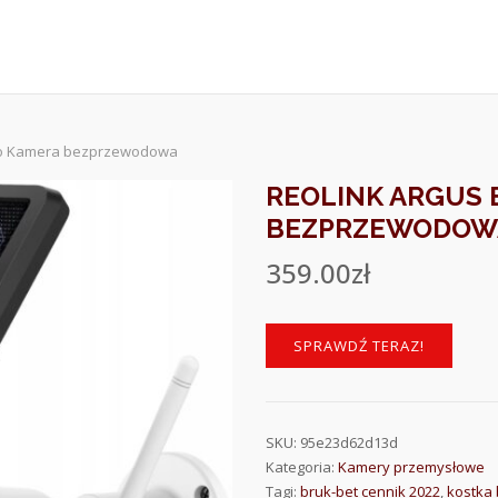
Eco Kamera bezprzewodowa
REOLINK ARGUS 
BEZPRZEWODOW
359.00
zł
SPRAWDŹ TERAZ!
SKU:
95e23d62d13d
Kategoria:
Kamery przemysłowe
Tagi:
bruk-bet cennik 2022
,
kostka