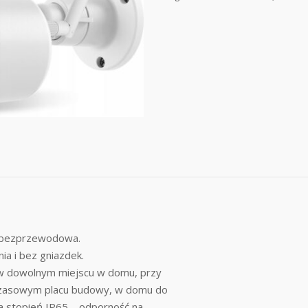
e bezprzewodowa.
ia i bez gniazdek.
 w dowolnym miejscu w domu, przy
mczasowym placu budowy, w domu do
 stopień IP65 – odporność na