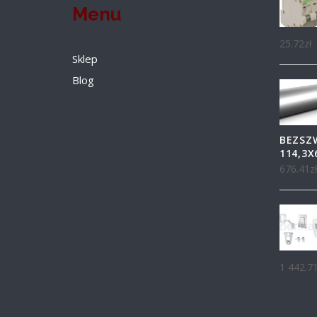
Menu
25.72
zł
Sklep
Blog
BEZSZ
114,3X
676.41
z
1 442.7