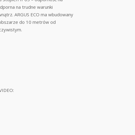
porna na trudne warunki
ewnątrz. ARGUS ECO ma wbudowany
w obszarze do 10 metrów od
eczywistym.
fVIDEO: