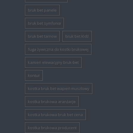
bruk bet panele
bruk bet symfonia
bruk bet tarnow
bruk bet łódź
fuga żywiczna do kostki brukowej
kamień elewacyjny bruk-bet
kontur
kostka bruk bet wapień muszlowy
kostka brukowa aranżacje
kostka brukowa bruk bet cena
kostka brukowa producent