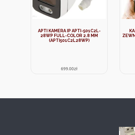
APTI KAMERA IP APTI-501C2L-
KA
28WP FULL-COLOR 2.8 MM
ZEWN
(APTI501C2L28WP)
699.00
zł