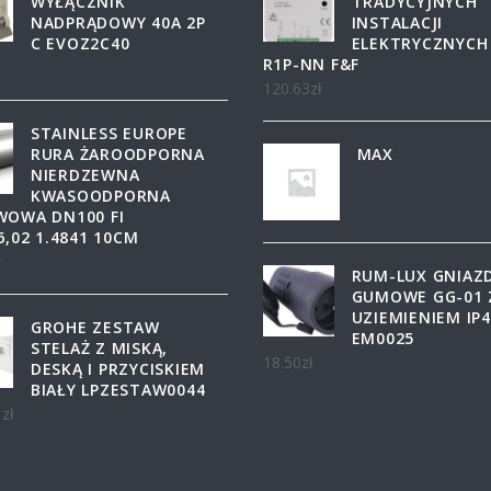
WYŁĄCZNIK
TRADYCYJNYCH
NADPRĄDOWY 40A 2P
INSTALACJI
C EVOZ2C40
ELEKTRYCZNYCH
R1P-NN F&F
120.63
zł
STAINLESS EUROPE
RURA ŻAROODPORNA
MAX
NIERDZEWNA
KWASOODPORNA
WOWA DN100 FI
6,02 1.4841 10CM
ł
RUM-LUX GNIAZ
GUMOWE GG-01 
UZIEMIENIEM IP
GROHE ZESTAW
EM0025
STELAŻ Z MISKĄ,
18.50
zł
DESKĄ I PRZYCISKIEM
BIAŁY LPZESTAW0044
1
zł