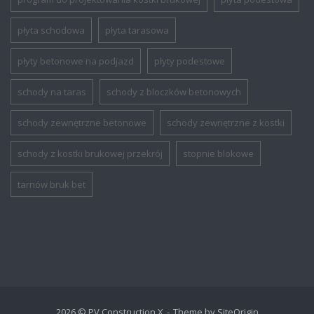
płyta schodowa
płyta tarasowa
płyty betonowe na podjazd
płyty podestowe
schody na taras
schody z bloczków betonowych
schody zewnętrzne betonowe
schody zewnętrzne z kostki
schody z kostki brukowej przekrój
stopnie blokowe
tarnów bruk bet
2026 © PV Construction X
Theme by
SiteOrigin