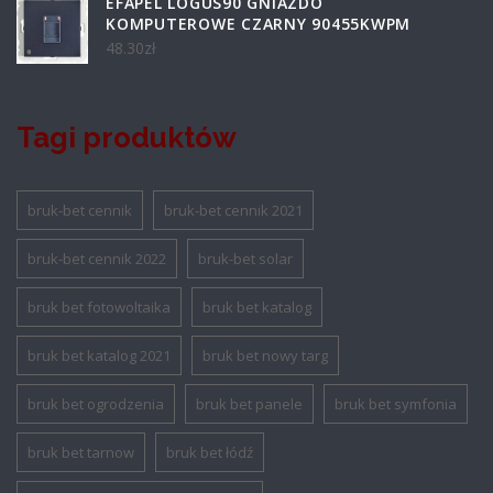
EFAPEL LOGUS90 GNIAZDO
KOMPUTEROWE CZARNY 90455KWPM
48.30
zł
Tagi produktów
bruk-bet cennik
bruk-bet cennik 2021
bruk-bet cennik 2022
bruk-bet solar
bruk bet fotowoltaika
bruk bet katalog
bruk bet katalog 2021
bruk bet nowy targ
bruk bet ogrodzenia
bruk bet panele
bruk bet symfonia
bruk bet tarnow
bruk bet łódź