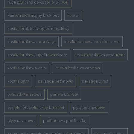
fuga żywiczna do kostki brukowej
kamień elewacyjny bruk-bet
kontur
kostka bruk bet wapień muszlowy
kostka brukowa aranżacje
kostka brukowa bruk bet cena
kostka brukowa grafitowa wzory
kostka brukowa producent
kostka brukowa visio
kostka brukowa wrocław
kostka tetra
palisada betonowa
palisada taras
palisada tarasowa
panele brukbet
panele fotowoltaiczne bruk bet
plyty podjazdowe
plyty tarasowe
podbudowa pod kostkę
program do projektowania kostki brukowej
płyta podestowa