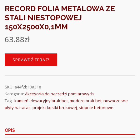
RECORD FOLIA METALOWA ZE
STALI NIESTOPOWEJ
150X2500X0,1MM
63.88
zł
SPRAWDŹ TERAZ!
SKU:
a44f2b13a31e
Kategoria:
Akcesoria do narzędzi pomiarowych
Tagi:
kamień elewacyjny bruk-bet
,
modero bruk bet
,
nowoczesne
płyty na taras
,
projekt kostki brukowej
,
stopnie betonowe
OPIS