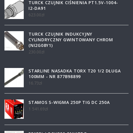
TURCK CZUJNIK CIŚNIENIA PT1.5V-1004-
I2-DA91
623.00
zł
TURCK CZUJNIK INDUKCYJNY
CYLINDRYCZNY GWINTOWANY CHROM
(NI2G08Y1)
230.00
zł
STARLINE NASADKA TORX T20 1/2 DŁUGA
100MM - NR 877B98899
16.73
zł
STAMOS S-WIGMA 250P TIG DC 250A
1 541.69
zł