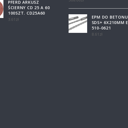
PFERD ARKUSZ
ŚCIERNY CD 25 A 60
100SZT. CD25A60
EPM DO BETONU
3.61
zł
SDS+ 6X210MM E
510-0621
8.61
zł