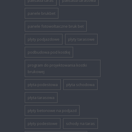
palisada taras
palisada tarasowa
panele brukbet
panele fotowoltaiczne bruk bet
plyty podjazdowe
plyty tarasowe
podbudowa pod kostkę
program do projektowania kostki
brukowej
płyta podestowa
płyta schodowa
płyta tarasowa
płyty betonowe na podjazd
płyty podestowe
schody na taras