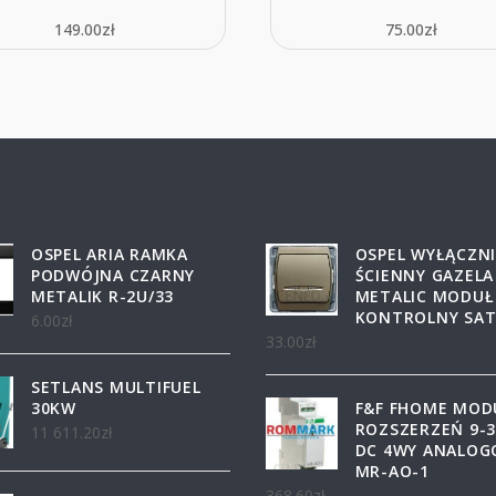
149.00
zł
75.00
zł
OSPEL ARIA RAMKA
OSPEL WYŁĄCZN
PODWÓJNA CZARNY
ŚCIENNY GAZELA
METALIK R-2U/33
METALIC MODUŁ
KONTROLNY SA
6.00
zł
33.00
zł
SETLANS MULTIFUEL
30KW
F&F FHOME MOD
ROZSZERZEŃ 9-
11 611.20
zł
DC 4WY ANALO
MR-AO-1
368.60
zł