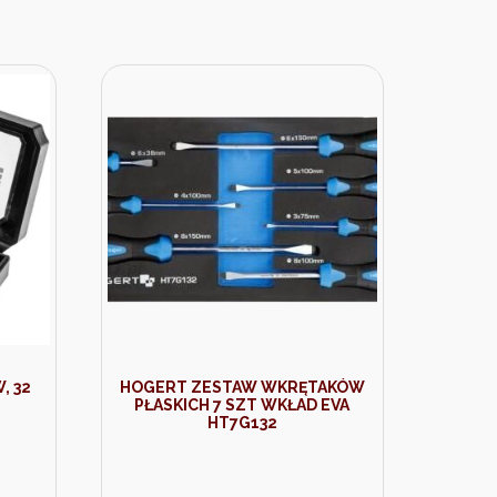
, 32
HOGERT ZESTAW WKRĘTAKÓW
PŁASKICH 7 SZT WKŁAD EVA
HT7G132