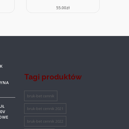
55.00
zł
IK
Tagi produktów
TYNA
bruk-bet cennik
UŁ
bruk-bet cennik 2021
30V
GOWE
bruk-bet cennik 2022