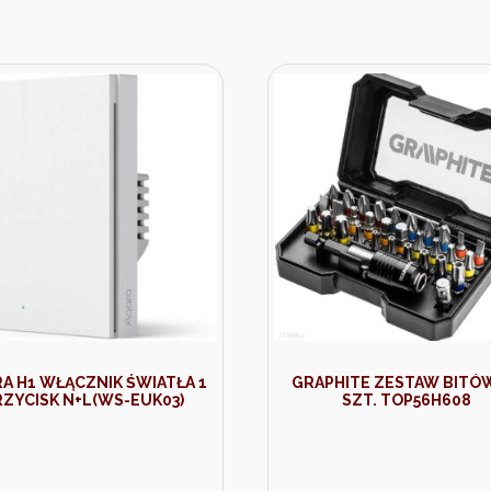
A H1 WŁĄCZNIK ŚWIATŁA 1
GRAPHITE ZESTAW BITÓW
RZYCISK N+L(WS-EUK03)
SZT. TOP56H608