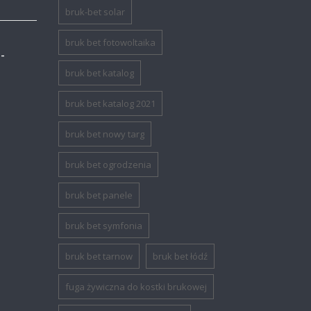
bruk-bet solar
bruk bet fotowoltaika
-
bruk bet katalog
bruk bet katalog 2021
bruk bet nowy targ
bruk bet ogrodzenia
bruk bet panele
bruk bet symfonia
bruk bet tarnow
bruk bet łódź
fuga żywiczna do kostki brukowej