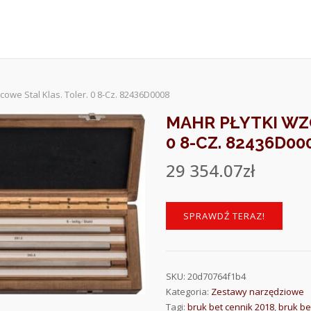
cowe Stal Klas. Toler. 0 8-Cz. 82436D0008
MAHR PŁYTKI WZ
0 8-CZ. 82436D00
29 354.07
zł
SPRAWDŹ TERAZ!
SKU:
20d70764f1b4
Kategoria:
Zestawy narzędziowe
Tagi:
bruk bet cennik 2018
,
bruk b