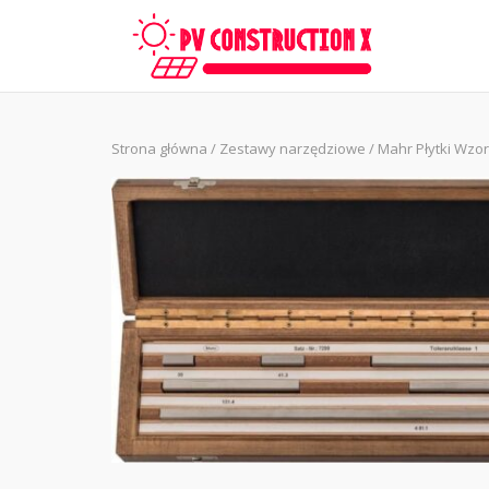
Skip
to
content
Strona główna
/
Zestawy narzędziowe
/ Mahr Płytki Wzor