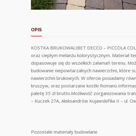
OPIS
KOSTKA BRUKOWALIBET DECCO – PICCOLA COLORMIXP
oraz ciepłym melanżu kolorystycznym. Materiał te
dopasowuje się do wszelkich załamań terenu. Moż
budowanie niepowtarzalnych nawierzchni, które su
nawierzchni brukowych. W ofercie posiadamy równ
kruszyw, oraz postarzane kostki Romano.Informa
paletę 35 zł brutto.Możliwość zorganizowania tran
– Kuczek 27A, Aleksandrów KujawskiFilia II – ul. O
Pozostałe materiały budowlane