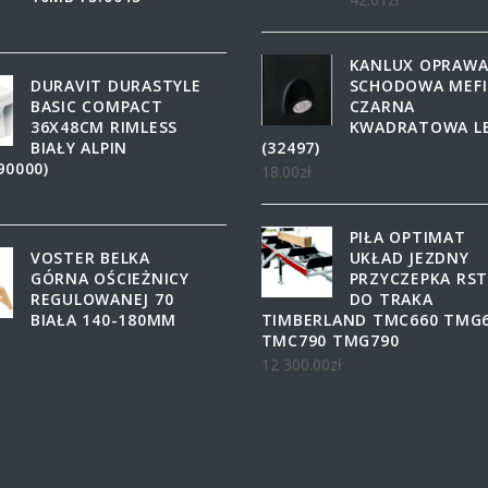
ł
KANLUX OPRAW
DURAVIT DURASTYLE
SCHODOWA MEFI
BASIC COMPACT
CZARNA
36X48CM RIMLESS
KWADRATOWA L
BIAŁY ALPIN
(32497)
90000)
18.00
zł
ł
PIŁA OPTIMAT
VOSTER BELKA
UKŁAD JEZDNY
GÓRNA OŚCIEŻNICY
PRZYCZEPKA RST
REGULOWANEJ 70
DO TRAKA
BIAŁA 140-180MM
TIMBERLAND TMC660 TMG
TMC790 TMG790
ł
12 300.00
zł