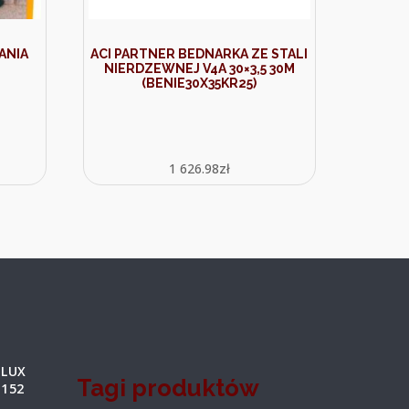
ANIA
ACI PARTNER BEDNARKA ZE STALI
NIERDZEWNEJ V4A 30×3,5 30M
(BENIE30X35KR25)
1 626.98
zł
-LUX
Tagi produktów
4152