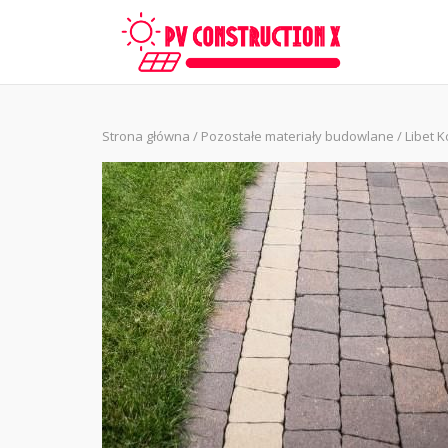
Skip
to
content
Strona główna
/
Pozostałe materiały budowlane
/ Libet 