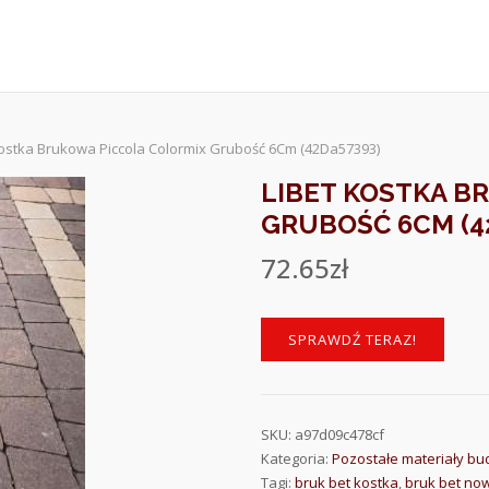
Kostka Brukowa Piccola Colormix Grubość 6Cm (42Da57393)
LIBET KOSTKA B
GRUBOŚĆ 6CM (4
72.65
zł
SPRAWDŹ TERAZ!
SKU:
a97d09c478cf
Kategoria:
Pozostałe materiały b
Tagi:
bruk bet kostka
,
bruk bet now