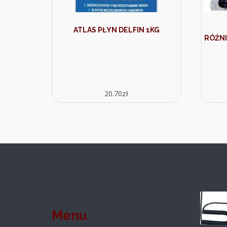
ATLAS PŁYN DELFIN 1KG
RÓŻN
20.70
zł
Menu