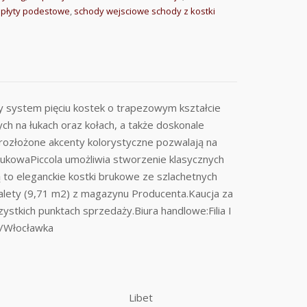
,
płyty podestowe
,
schody wejsciowe schody z kostki
system pięciu kostek o trapezowym kształcie
ch na łukach oraz kołach, a także doskonale
rozłożone akcenty kolorystyczne pozwalają na
rukowaPiccola umożliwia stworzenie klasycznych
to eleganckie kostki brukowe ze szlachetnych
alety (9,71 m2) z magazynu Producenta.Kaucja za
ystkich punktach sprzedaży.Biura handlowe:Filia I
 k/Włocławka
Libet