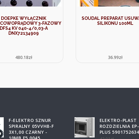
DOEPKE WYŁĄCZNIK
SOUDAL PREPARAT USUW
ICOWOPRĄDOWY 3-FAZOWY
SILIKONU 100ML
DFS4 KV 040-4/0,03-A
DNX72134909
480.18
zł
36.99
zł
F-ELEKTRO SZNUR
ELEKTRO-PLAST
SPIRALNY 05VVH8-F
ROZDZIELNIA EP
3X1,00 CZARNY -
PLUS 590175263
10MB F5.0045
42.01
zł