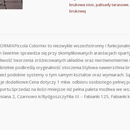
brukowa visio
,
palisady tarasowe
brukowej
iccola Colormix to niezwykle wszechstronny i funkcjonalny 
n świetnie sprawdza się przy skomplikowanych aranżacjach oparty
liwość tworzenia zróżnicowanych układów oraz nierównomiernie 
btelnie podkreślą oryginalność otoczenia.Stylowa nawierzchnia b
ież podobne systemy o tym samym kształcie oraz wymiarach. Są 
cje dodatkowe:Cena dotyczy 1 mkw. odbioru osobistego pełnej p
portu.Sprzedaż na ilości mniejsze niż pełna paleta możliwa we wsz
wsiana 2, Czarnowo k/BydgoszczyFilia III – Fabianki 125, Fabianki