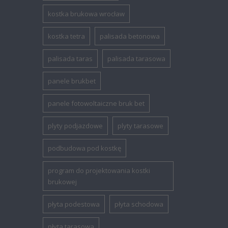
kostka brukowa wrocław
kostka tetra
palisada betonowa
palisada taras
palisada tarasowa
panele brukbet
panele fotowoltaiczne bruk bet
plyty podjazdowe
plyty tarasowe
podbudowa pod kostkę
program do projektowania kostki
brukowej
płyta podestowa
płyta schodowa
płyta tarasowa