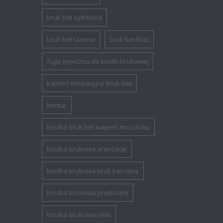
bruk bet symfonia
bruk bet tarnow
bruk bet łódź
fuga żywiczna do kostki brukowej
kamień elewacyjny bruk-bet
kontur
kostka bruk bet wapień muszlowy
kostka brukowa aranżacje
kostka brukowa bruk bet cena
kostka brukowa producent
kostka brukowa visio