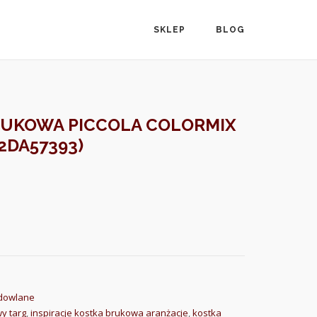
SKLEP
BLOG
RUKOWA PICCOLA COLORMIX
2DA57393)
udowlane
y targ
,
inspiracje kostka brukowa aranżacje
,
kostka