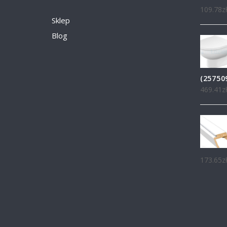
109.78
z
Sklep
Blog
(25750
469.41
z
173.65
z