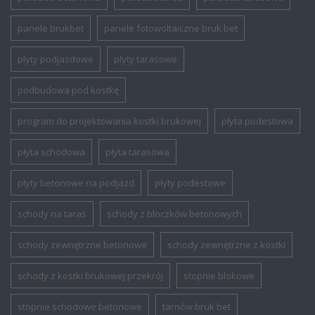
panele brukbet
panele fotowoltaiczne bruk bet
plyty podjazdowe
plyty tarasowe
podbudowa pod kostkę
program do projektowania kostki brukowej
płyta podestowa
płyta schodowa
płyta tarasowa
płyty betonowe na podjazd
płyty podestowe
schody na taras
schody z bloczków betonowych
schody zewnętrzne betonowe
schody zewnętrzne z kostki
schody z kostki brukowej przekrój
stopnie blokowe
stopnie schodowe betonowe
tarnów bruk bet