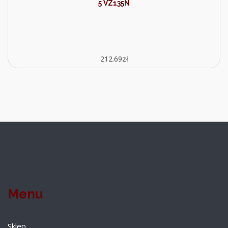
5 VZ135N
212.69
zł
Menu
Sklep