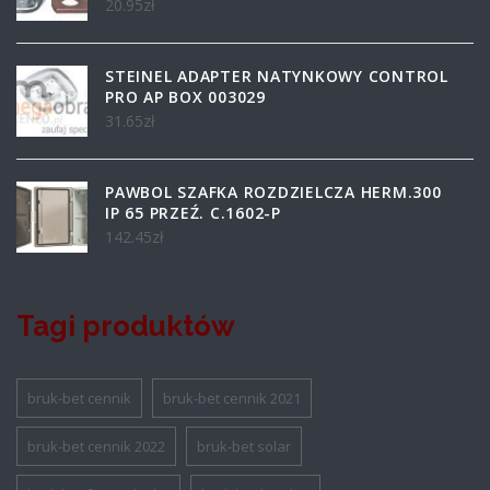
20.95
zł
STEINEL ADAPTER NATYNKOWY CONTROL
PRO AP BOX 003029
31.65
zł
PAWBOL SZAFKA ROZDZIELCZA HERM.300
IP 65 PRZEŹ. C.1602-P
142.45
zł
Tagi produktów
bruk-bet cennik
bruk-bet cennik 2021
bruk-bet cennik 2022
bruk-bet solar