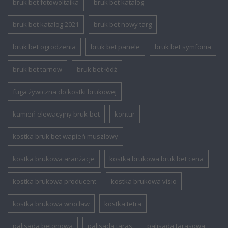
bruk bet fotowoltaika
bruk bet katalog
bruk bet katalog 2021
bruk bet nowy targ
bruk bet ogrodzenia
bruk bet panele
bruk bet symfonia
bruk bet tarnow
bruk bet łódź
fuga żywiczna do kostki brukowej
kamień elewacyjny bruk-bet
kontur
kostka bruk bet wapień muszlowy
kostka brukowa aranżacje
kostka brukowa bruk bet cena
kostka brukowa producent
kostka brukowa visio
kostka brukowa wrocław
kostka tetra
palisada betonowa
palisada taras
palisada tarasowa