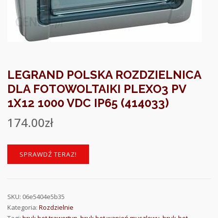
LEGRAND POLSKA ROZDZIELNICA
DLA FOTOWOLTAIKI PLEXO3 PV
1X12 1000 VDC IP65 (414033)
174.00
zł
SPRAWDŹ TERAZ!
SKU:
06e5404e5b35
Kategoria:
Rozdzielnie
Tagi:
bruk bet trawertyn
,
bruk bet wapień muszlowy
,
bruk-bet