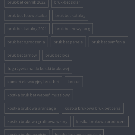
bruk-bet cennik 2022
bruk-bet solar
bruk bet fotowoltaika
bruk bet katalog
bruk bet katalog 2021
bruk bet nowy targ
bruk bet ogrodzenia
bruk bet panele
bruk bet symfonia
bruk bet tarnow
bruk bet łódź
fuga żywiczna do kostki brukowej
kamień elewacyjny bruk-bet
kontur
kostka bruk bet wapień muszlowy
kostka brukowa aranżacje
kostka brukowa bruk bet cena
kostka brukowa grafitowa wzory
kostka brukowa producent
kostka brukowa visio
kostka brukowa wrocław