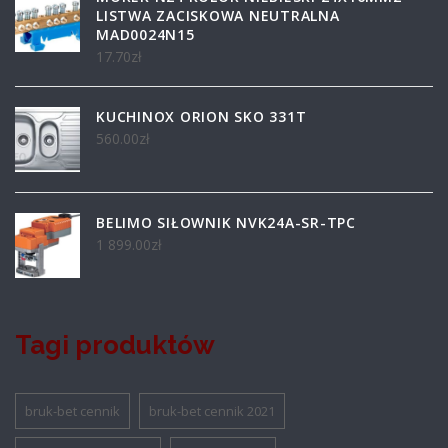
LISTWA ZACISKOWA NEUTRALNA
MAD0024N15
17.70
zł
KUCHINOX ORION SKO 331T
560.00
zł
BELIMO SIŁOWNIK NVK24A-SR-TPC
1 899.00
zł
Tagi produktów
bruk-bet cennik
bruk-bet cennik 2021