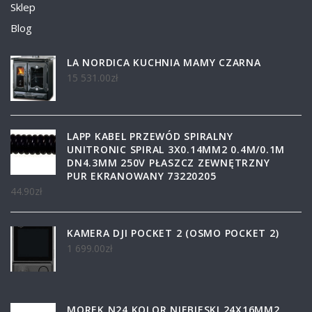
Sklep
Blog
LA NORDICA KUCHNIA MAMY CZARNA
15 531.00
zł
LAPP KABEL PRZEWÓD SPIRALNY
UNITRONIC SPIRAL 3X0.14MM2 0.4M/0.1M
DN4.3MM 250V PŁASZCZ ZEWNĘTRZNY
PUR EKRANOWANY 73220205
44.90
zł
KAMERA DJI POCKET 2 (OSMO POCKET 2)
1 699.00
zł
MOREK N24 KOLOR NIEBIESKI 24X16MM2