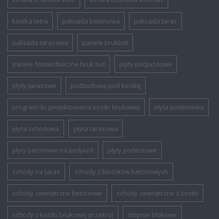
kostka tetra
palisada betonowa
palisada taras
palisada tarasowa
panele brukbet
panele fotowoltaiczne bruk bet
plyty podjazdowe
plyty tarasowe
podbudowa pod kostkę
program do projektowania kostki brukowej
płyta podestowa
płyta schodowa
płyta tarasowa
płyty betonowe na podjazd
płyty podestowe
schody na taras
schody z bloczków betonowych
schody zewnętrzne betonowe
schody zewnętrzne z kostki
schody z kostki brukowej przekrój
stopnie blokowe