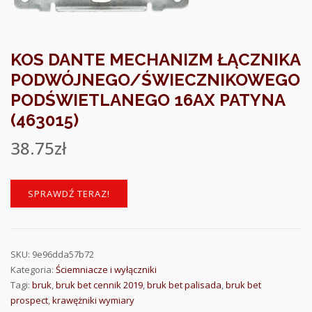
KOS DANTE MECHANIZM ŁĄCZNIKA
PODWÓJNEGO/ŚWIECZNIKOWEGO
PODŚWIETLANEGO 16AX PATYNA
(463015)
38.75
zł
SPRAWDŹ TERAZ!
SKU:
9e96dda57b72
Kategoria:
Ściemniacze i wyłączniki
Tagi:
bruk
,
bruk bet cennik 2019
,
bruk bet palisada
,
bruk bet
prospect
,
krawężniki wymiary