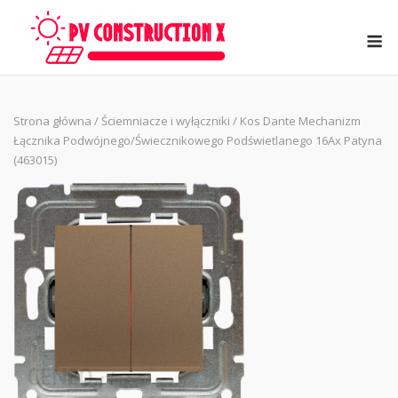
Skip
to
M
content
Strona główna
/
Ściemniacze i wyłączniki
/ Kos Dante Mechanizm
Łącznika Podwójnego/Świecznikowego Podświetlanego 16Ax Patyna
(463015)