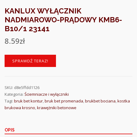
KANLUX WYŁĄCZNIK
NADMIAROWO-PRĄDOWY KMB6-
B10/1 23141
8.59
zł
SPRAWDŹ TERAZ!
SKU:
d8e5ffdd1126
Kategoria:
Ściemniacze i wyłączniki
Tagi:
bruk bet kontur
,
bruk bet promenada
,
brukbet bociana
,
kostka
brukowa krosno
,
krawężniki betonowe
OPIS