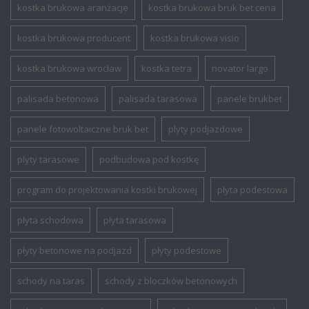
kostka brukowa aranżacje
kostka brukowa bruk bet cena
kostka brukowa producent
kostka brukowa visio
kostka brukowa wrocław
kostka tetra
novator largo
palisada betonowa
palisada tarasowa
panele brukbet
panele fotowoltaiczne bruk bet
plyty podjazdowe
plyty tarasowe
podbudowa pod kostkę
program do projektowania kostki brukowej
płyta podestowa
płyta schodowa
płyta tarasowa
płyty betonowe na podjazd
płyty podestowe
schody na taras
schody z bloczków betonowych