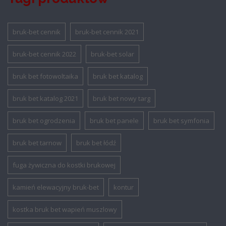
bruk-bet cennik
bruk-bet cennik 2021
bruk-bet cennik 2022
bruk-bet solar
bruk bet fotowoltaika
bruk bet katalog
bruk bet katalog 2021
bruk bet nowy targ
bruk bet ogrodzenia
bruk bet panele
bruk bet symfonia
bruk bet tarnow
bruk bet łódź
fuga żywiczna do kostki brukowej
kamień elewacyjny bruk-bet
kontur
kostka bruk bet wapień muszlowy