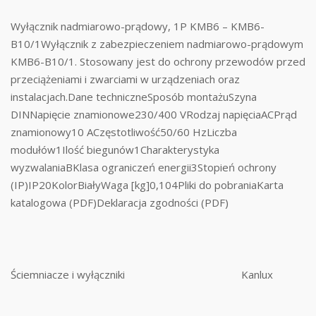
Wyłącznik nadmiarowo-prądowy, 1P KMB6 – KMB6-
B10/1Wyłącznik z zabezpieczeniem nadmiarowo-prądowym
KMB6-B10/1. Stosowany jest do ochrony przewodów przed
przeciążeniami i zwarciami w urządzeniach oraz
instalacjach.Dane techniczneSposób montażuSzyna
DINNapięcie znamionowe230/400 VRodzaj napięciaACPrąd
znamionowy10 ACzęstotliwość50/60 HzLiczba
modułów1Ilość biegunów1Charakterystyka
wyzwalaniaBKlasa ograniczeń energii3Stopień ochrony
(IP)IP20KolorBiałyWaga [kg]0,104Pliki do pobraniaKarta
katalogowa (PDF)Deklaracja zgodności (PDF)
Ściemniacze i wyłączniki
Kanlux