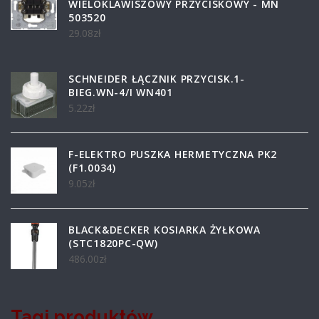
WIELOKLAWISZOWY PRZYCISKOWY - MN
503520
29.08
zł
SCHNEIDER ŁĄCZNIK PRZYCISK.1-
BIEG.WN-4/I WN401
5.22
zł
F-ELEKTRO PUSZKA HERMETYCZNA PK2
(F1.0034)
9.05
zł
BLACK&DECKER KOSIARKA ŻYŁKOWA
(STC1820PC-QW)
486.00
zł
Tagi produktów