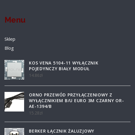
Menu
Sklep
Blog
KOS VENA 5104-11 WYŁĄCZNIK
POJEDYNCZY BIAŁY MODUŁ
14.86
zł
ORNO PRZEWÓD PRZYŁĄCZENIOWY Z
WYŁĄCZNIKIEM B/U EURO 3M CZARNY OR-
AE-1394/B
15.28
zł
BERKER ŁĄCZNIK ŻALUZJOWY