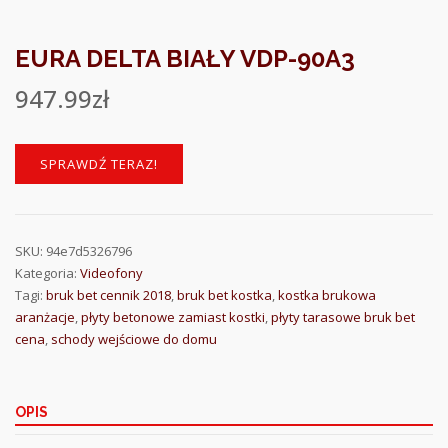
EURA DELTA BIAŁY VDP-90A3
947.99
zł
SPRAWDŹ TERAZ!
SKU:
94e7d5326796
Kategoria:
Videofony
Tagi:
bruk bet cennik 2018
,
bruk bet kostka
,
kostka brukowa
aranżacje
,
płyty betonowe zamiast kostki
,
płyty tarasowe bruk bet
cena
,
schody wejściowe do domu
OPIS