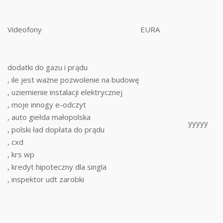
Videofony
EURA
dodatki do gazu i prądu
, ile jest ważne pozwolenie na budowę
, uziemienie instalacji elektrycznej
, moje innogy e-odczyt
, auto giełda małopolska
yyyyy
, polski ład dopłata do prądu
, cxd
, krs wp
, kredyt hipoteczny dla singla
, inspektor udt zarobki