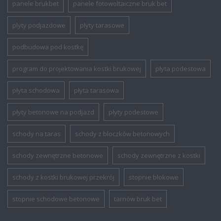
panele brukbet
panele fotowoltaiczne bruk bet
plyty podjazdowe
plyty tarasowe
podbudowa pod kostkę
program do projektowania kostki brukowej
płyta podestowa
płyta schodowa
płyta tarasowa
płyty betonowe na podjazd
płyty podestowe
schody na taras
schody z bloczków betonowych
schody zewnętrzne betonowe
schody zewnętrzne z kostki
schody z kostki brukowej przekrój
stopnie blokowe
stopnie schodowe betonowe
tarnów bruk bet