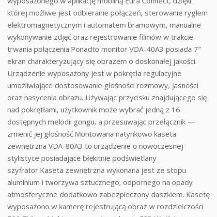
wyposażonego w aplikację mobilną Eura Connect, dzięki
której możliwe jest odbieranie połączeń, sterowanie ryglem
elektromagnetycznym i automatem bramowym, manualne
wykonywanie zdjęć oraz rejestrowanie filmów w trakcie
trwania połączenia.Ponadto monitor VDA-40A3 posiada 7″
ekran charakteryzujący się obrazem o doskonałej jakości.
Urządzenie wyposażony jest w pokrętła regulacyjne
umożliwiające dostosowanie głośności rozmowy, jasności
oraz nasycenia obrazu. Używając przycisku znajdującego się
nad pokrętłami, użytkownik może wybrać jedną z 16
dostępnych melodii gongu, a przesuwając przełącznik —
zmienić jej głośność.Montowana natynkowo kaseta
zewnętrzna VDA-80A3 to urządzenie o nowoczesnej
stylistyce posiadające błękitnie podświetlany
szyfrator.Kaseta zewnętrzna wykonana jest ze stopu
aluminium i tworzywa sztucznego, odpornego na opady
atmosferyczne dodatkowo zabezpieczony daszkiem. Kasetę
wyposażono w kamerę rejestrującą obraz w rozdzielczości