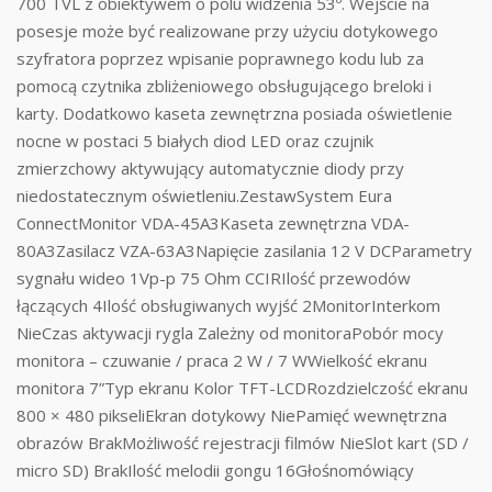
700 TVL z obiektywem o polu widzenia 53º. Wejście na
posesje może być realizowane przy użyciu dotykowego
szyfratora poprzez wpisanie poprawnego kodu lub za
pomocą czytnika zbliżeniowego obsługującego breloki i
karty. Dodatkowo kaseta zewnętrzna posiada oświetlenie
nocne w postaci 5 białych diod LED oraz czujnik
zmierzchowy aktywujący automatycznie diody przy
niedostatecznym oświetleniu.ZestawSystem Eura
ConnectMonitor VDA-45A3Kaseta zewnętrzna VDA-
80A3Zasilacz VZA-63A3Napięcie zasilania 12 V DCParametry
sygnału wideo 1Vp-p 75 Ohm CCIRIlość przewodów
łączących 4Ilość obsługiwanych wyjść 2MonitorInterkom
NieCzas aktywacji rygla Zależny od monitoraPobór mocy
monitora – czuwanie / praca 2 W / 7 WWielkość ekranu
monitora 7”Typ ekranu Kolor TFT-LCDRozdzielczość ekranu
800 × 480 pikseliEkran dotykowy NiePamięć wewnętrzna
obrazów BrakMożliwość rejestracji filmów NieSlot kart (SD /
micro SD) BrakIlość melodii gongu 16Głośnomówiący