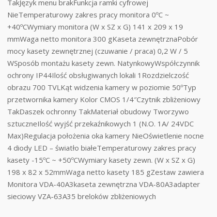
TakJęzyk menu brakFunkcja ramki cyfrowej
NieTemperaturowy zakres pracy monitora 0ºC ~
+40ºCWymiary monitora (W x SZ x G) 141 x 209 x 19
mmWaga netto monitora 300 gKaseta zewnętrznaPobór
mocy kasety zewnętrznej (czuwanie / praca) 0,2 W / 5
WSposób montażu kasety zewn. NatynkowyWspółczynnik
ochrony IP44Ilość obsługiwanych lokali 1Rozdzielczość
obrazu 700 TVLKąt widzenia kamery w poziomie 50ºTyp
przetwornika kamery Kolor CMOS 1/4″Czytnik zbliżeniowy
TakDaszek ochronny TakMateriał obudowy Tworzywo
sztuczneIlość wyjść przekaźnikowych 1 (N.O. 1A/ 24VDC
Max)Regulacja położenia oka kamery NieOświetlenie nocne
4 diody LED – światło białeTemperaturowy zakres pracy
kasety -15ºC ~ +50ºCWymiary kasety zewn. (W x SZ x G)
198 x 82 x 52mmWaga netto kasety 185 gZestaw zawiera
Monitora VDA-40A3kaseta zewnętrzna VDA-80A3adapter
sieciowy VZA-63A35 breloków zbliżeniowych