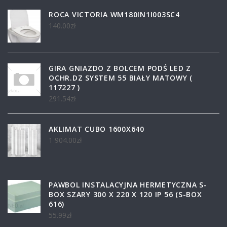
ROCA VICTORIA WM180IN1I003SC4
140.00
zł
GIRA GNIAZDO Z BOLCEM PODŚ LED Z
OCHR.DZ SYSTEM 55 BIAŁY MATOWY (
117227 )
291.54
zł
AKLIMAT CUBO 1600X640
1 904.00
zł
PAWBOL INSTALACYJNA HERMETYCZNA S-
BOX SZARY 300 X 220 X 120 IP 56 (S-BOX
616)
55.99
zł