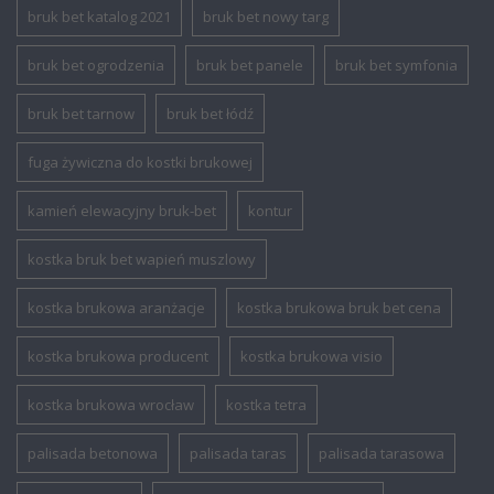
bruk bet katalog 2021
bruk bet nowy targ
bruk bet ogrodzenia
bruk bet panele
bruk bet symfonia
bruk bet tarnow
bruk bet łódź
fuga żywiczna do kostki brukowej
kamień elewacyjny bruk-bet
kontur
kostka bruk bet wapień muszlowy
kostka brukowa aranżacje
kostka brukowa bruk bet cena
kostka brukowa producent
kostka brukowa visio
kostka brukowa wrocław
kostka tetra
palisada betonowa
palisada taras
palisada tarasowa