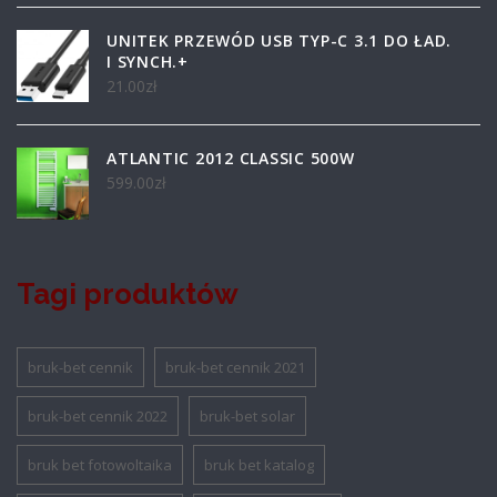
UNITEK PRZEWÓD USB TYP-C 3.1 DO ŁAD.
I SYNCH.+
21.00
zł
ATLANTIC 2012 CLASSIC 500W
599.00
zł
Tagi produktów
bruk-bet cennik
bruk-bet cennik 2021
bruk-bet cennik 2022
bruk-bet solar
bruk bet fotowoltaika
bruk bet katalog