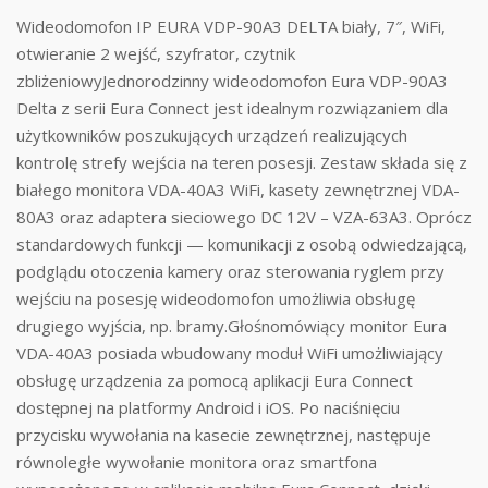
Wideodomofon IP EURA VDP-90A3 DELTA biały, 7″, WiFi,
otwieranie 2 wejść, szyfrator, czytnik
zbliżeniowyJednorodzinny wideodomofon Eura VDP-90A3
Delta z serii Eura Connect jest idealnym rozwiązaniem dla
użytkowników poszukujących urządzeń realizujących
kontrolę strefy wejścia na teren posesji. Zestaw składa się z
białego monitora VDA-40A3 WiFi, kasety zewnętrznej VDA-
80A3 oraz adaptera sieciowego DC 12V – VZA-63A3. Oprócz
standardowych funkcji — komunikacji z osobą odwiedzającą,
podglądu otoczenia kamery oraz sterowania ryglem przy
wejściu na posesję wideodomofon umożliwia obsługę
drugiego wyjścia, np. bramy.Głośnomówiący monitor Eura
VDA-40A3 posiada wbudowany moduł WiFi umożliwiający
obsługę urządzenia za pomocą aplikacji Eura Connect
dostępnej na platformy Android i iOS. Po naciśnięciu
przycisku wywołania na kasecie zewnętrznej, następuje
równoległe wywołanie monitora oraz smartfona