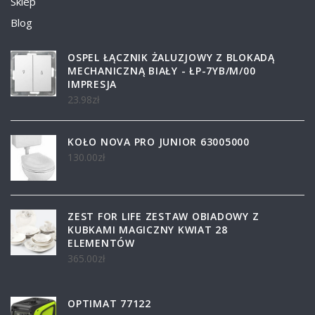
Sklep
Blog
OSPEL ŁĄCZNIK ŻALUZJOWY Z BLOKADĄ
MECHANICZNĄ BIAŁY - ŁP-7YB/M/00
IMPRESJA
23.98
zł
KOŁO NOVA PRO JUNIOR 63005000
130.00
zł
ZEST FOR LIFE ZESTAW OBIADOWY Z
KUBKAMI MAGICZNY KWIAT 28
ELEMENTÓW
365.00
zł
OPTIMAT 77122