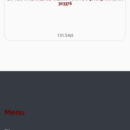
303376
131.54
zł
Menu