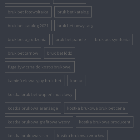
bruk bet fotowoltaika
bruk bet katalog
bruk bet katalog 2021
bruk bet nowy targ
bruk bet ogrodzenia
bruk bet panele
bruk bet symfonia
bruk bet tarnow
bruk bet łódź
fuga żywiczna do kostki brukowej
kamień elewacyjny bruk-bet
kontur
kostka bruk bet wapień muszlowy
kostka brukowa aranżacje
kostka brukowa bruk bet cena
kostka brukowa grafitowa wzory
kostka brukowa producent
kostka brukowa visio
kostka brukowa wrocław