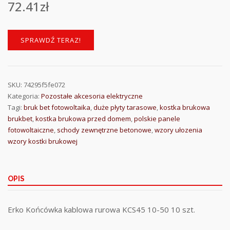
72.41
zł
SPRAWDŹ TERAZ!
SKU:
74295f5fe072
Kategoria:
Pozostałe akcesoria elektryczne
Tagi:
bruk bet fotowoltaika
,
duże płyty tarasowe
,
kostka brukowa
brukbet
,
kostka brukowa przed domem
,
polskie panele
fotowoltaiczne
,
schody zewnętrzne betonowe
,
wzory ułozenia
wzory kostki brukowej
OPIS
Erko Końcówka kablowa rurowa KCS45 10-50 10 szt.