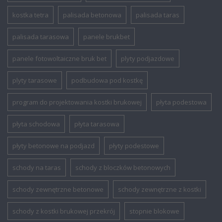
kostka tetra
palisada betonowa
palisada taras
palisada tarasowa
panele brukbet
panele fotowoltaiczne bruk bet
plyty podjazdowe
plyty tarasowe
podbudowa pod kostkę
program do projektowania kostki brukowej
płyta podestowa
płyta schodowa
płyta tarasowa
płyty betonowe na podjazd
płyty podestowe
schody na taras
schody z bloczków betonowych
schody zewnętrzne betonowe
schody zewnętrzne z kostki
schody z kostki brukowej przekrój
stopnie blokowe