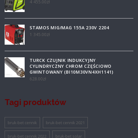
4 455.00
zł
STAMOS MIG/MAG 155A 230V 2204
1 345.00
zł
TURCK CZUJNIK INDUKCYJNY
CYLINDRYCZNY CHROM CZĘŚCIOWO
GWINTOWANY (BI10M30VN4XH1141)
628.00
zł
Tagi produktów
bruk-bet cennik
bruk-bet cennik 2021
bruk-bet cennik 2022
bruk-bet solar