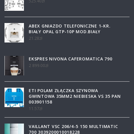
525.40
zł
ABEX GNIAZDO TELEFONICZNE 1-KR.
BIAŁY OPAL GTP-10P MOD.BIAŁY
21.28
zł
EKSPRES NIVONA CAFEROMATICA 790
2 899.00
zł
ETI POLAM ZŁĄCZKA SZYNOWA
GWINTOWA 35MM2 NIEBIESKA VS 35 PAN
003901158
11.57
zł
VAILLANT VSC 206/4-5 150 MULTIMATIC
700 3039200010018228