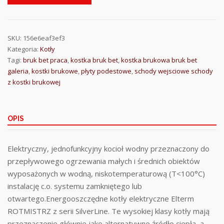
SKU:
156e6eaf3ef3
Kategoria:
Kotły
Tagi:
bruk bet praca
,
kostka bruk bet
,
kostka brukowa bruk bet
galeria
,
kostki brukowe
,
płyty podestowe
,
schody wejsciowe schody
z kostki brukowej
OPIS
Elektryczny, jednofunkcyjny kocioł wodny przeznaczony do
przepływowego ogrzewania małych i średnich obiektów
wyposażonych w wodną, niskotemperaturową (T<100°C)
instalację c.o. systemu zamkniętego lub
otwartego.Energooszczędne kotły elektryczne Elterm
ROTMISTRZ z serii SilverLine. Te wysokiej klasy kotły mają
przeznaczenie głównie jako alternatywne źródło ciepła, a