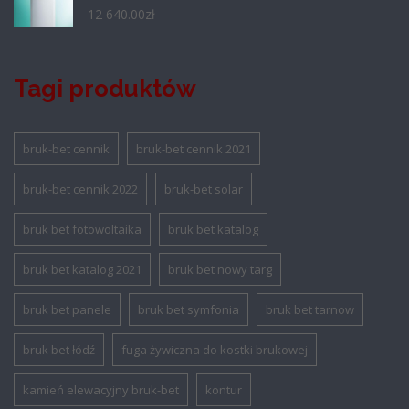
12 640.00
zł
Tagi produktów
bruk-bet cennik
bruk-bet cennik 2021
bruk-bet cennik 2022
bruk-bet solar
bruk bet fotowoltaika
bruk bet katalog
bruk bet katalog 2021
bruk bet nowy targ
bruk bet panele
bruk bet symfonia
bruk bet tarnow
bruk bet łódź
fuga żywiczna do kostki brukowej
kamień elewacyjny bruk-bet
kontur