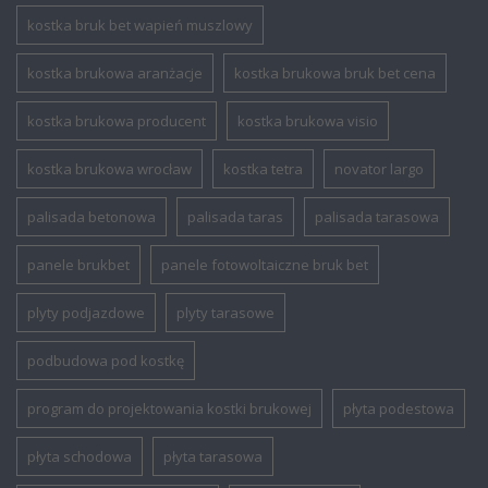
kostka bruk bet wapień muszlowy
kostka brukowa aranżacje
kostka brukowa bruk bet cena
kostka brukowa producent
kostka brukowa visio
kostka brukowa wrocław
kostka tetra
novator largo
palisada betonowa
palisada taras
palisada tarasowa
panele brukbet
panele fotowoltaiczne bruk bet
plyty podjazdowe
plyty tarasowe
podbudowa pod kostkę
program do projektowania kostki brukowej
płyta podestowa
płyta schodowa
płyta tarasowa