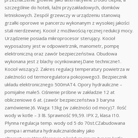
szczególnie do hoteli, łaźni przyzakładowych, domków
letniskowych. Zespół grzewczy w urządzeniu stanowią
grzałki oporowe w pancerzu wykonanym z wysokiej jakości
stali nierdzewnej. Kocioł z możliwością ręcznej redukcji mocy.
Urządzenie posiada mikroprocesor sterujący. Kocioł
wyposażony jest w odpowietrznik, manometr, pompę
elektroniczną oraz zawór bezpieczeństwa. Obudowa
wykonana jest z blachy ocynkowanej.Dane techniczne1.
Kocioł wiszący2. Zakres regulacji temperatury powietrza w
zależności od termoregulatora pokojowego3. Bezpiecznik
układu elektronicznego 500mAT4. Opory hydrauliczne –
pomijalne małe5. Ciśnienie próbne w zakładzie 12 at
obliczeniowe 6 at. (zawór bezpieczeństwa 3 baryna
zamówienie.)6. Waga: 13kg (w zależności od mocy)7. Ilość
wody w kotle – 3 l8. Sprawność 99,59. IPX 2, klasa I10.
Płynna regulacja temp. wody od 5 do 70st.CZabudowana
pompa i armatura hydraulicznaIdealny jako