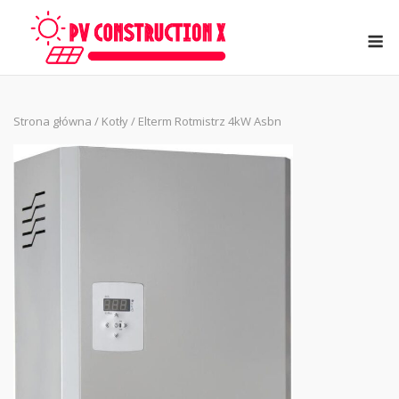
Skip
to
M
content
Strona główna
/
Kotły
/ Elterm Rotmistrz 4kW Asbn