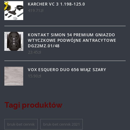
KARCHER VC 3 1.198-125.0
419.71
zł
KONTAKT SIMON 54 PREMIUM GNIAZDO
WTYCZKOWE PODWÓJNE ANTRACYTOWE
DGZ2MZ.01/48
23.45
zł
VOX ESQUERO DUO 656 WIĄZ SZARY
15.90
zł
Tagi produktów
bruk-bet cennik
bruk-bet cennik 2021