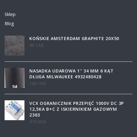
Sklep
Blog
KOŃSKIE AMSTERDAM GRAPHITE 20X50
40.14
zł
NASADKA UDAROWA 1'' 34 MM 6 KĄT
DŁUGA MILWAUKEE 4932480428
166.19
zł
VCX OGRANICZNIK PRZEPIĘĆ 1000V DC 3P
12,5KA B+C Z ISKIERNIKIEM GAZOWYM
2363
315.00
zł