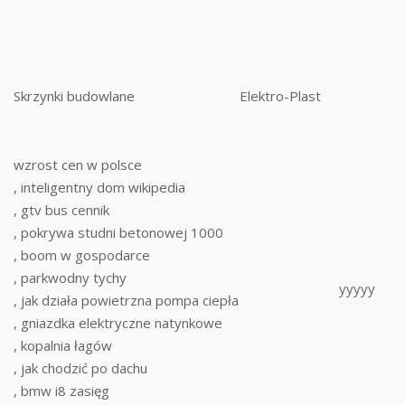
Skrzynki budowlane
Elektro-Plast
wzrost cen w polsce
, inteligentny dom wikipedia
, gtv bus cennik
, pokrywa studni betonowej 1000
, boom w gospodarce
, parkwodny tychy
yyyyy
, jak działa powietrzna pompa ciepła
, gniazdka elektryczne natynkowe
, kopalnia łagów
, jak chodzić po dachu
, bmw i8 zasięg