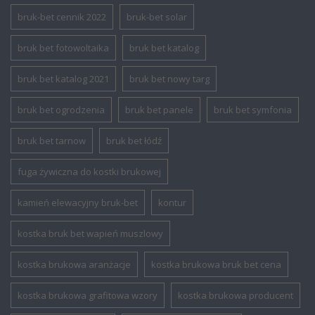
bruk-bet cennik 2022
bruk-bet solar
bruk bet fotowoltaika
bruk bet katalog
bruk bet katalog 2021
bruk bet nowy targ
bruk bet ogrodzenia
bruk bet panele
bruk bet symfonia
bruk bet tarnow
bruk bet łódź
fuga żywiczna do kostki brukowej
kamień elewacyjny bruk-bet
kontur
kostka bruk bet wapień muszlowy
kostka brukowa aranżacje
kostka brukowa bruk bet cena
kostka brukowa grafitowa wzory
kostka brukowa producent