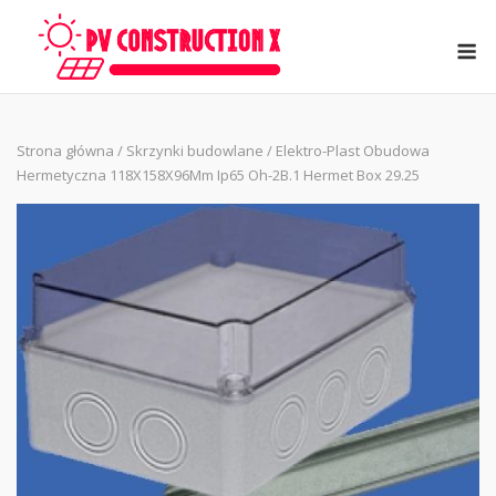
Skip
to
M
content
Strona główna
/
Skrzynki budowlane
/ Elektro-Plast Obudowa
Hermetyczna 118X158X96Mm Ip65 Oh-2B.1 Hermet Box 29.25