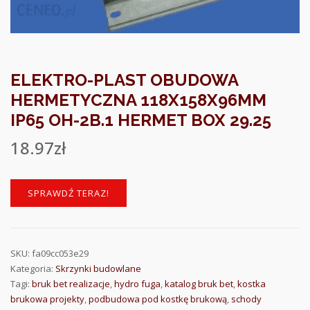
ELEKTRO-PLAST OBUDOWA
HERMETYCZNA 118X158X96MM
IP65 OH-2B.1 HERMET BOX 29.25
18.97
zł
SPRAWDŹ TERAZ!
SKU:
fa09cc053e29
Kategoria:
Skrzynki budowlane
Tagi:
bruk bet realizacje
,
hydro fuga
,
katalog bruk bet
,
kostka
brukowa projekty
,
podbudowa pod kostkę brukową
,
schody