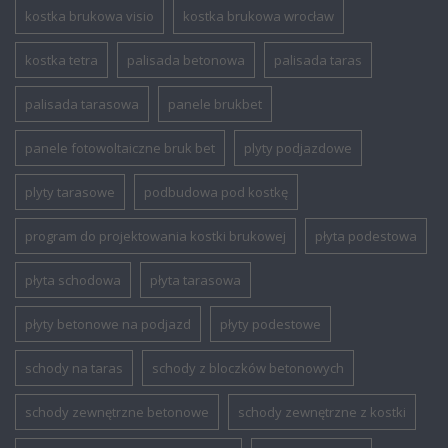
kostka brukowa visio
kostka brukowa wrocław
kostka tetra
palisada betonowa
palisada taras
palisada tarasowa
panele brukbet
panele fotowoltaiczne bruk bet
plyty podjazdowe
plyty tarasowe
podbudowa pod kostkę
program do projektowania kostki brukowej
płyta podestowa
płyta schodowa
płyta tarasowa
płyty betonowe na podjazd
płyty podestowe
schody na taras
schody z bloczków betonowych
schody zewnętrzne betonowe
schody zewnętrzne z kostki