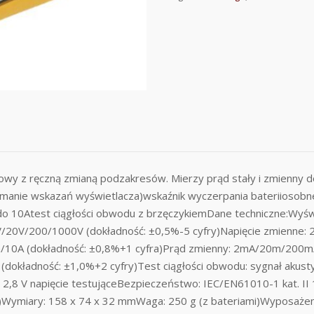
owy z ręczną zmianą podzakresów. Mierzy prąd stały i zmienny do
ymanie wskazań wyświetlacza)wskaźnik wyczerpania bateriiosobn
o 10Atest ciągłości obwodu z brzęczykiemDane techniczne:Wyświe
/20V/200/1000V (dokładność: ±0,5%-5 cyfry)Napięcie zmienne:
/10A (dokładność: ±0,8%+1 cyfra)Prąd zmienny: 2mA/20m/200m
okładność: ±1,0%+2 cyfry)Test ciągłości obwodu: sygnał akusty
2,8 V napięcie testująceBezpieczeństwo: IEC/EN61010-1 kat. II 1
one)Wymiary: 158 x 74 x 32 mmWaga: 250 g (z bateriami)Wyposa