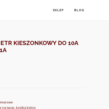
SKLEP
BLOG
ETR KIESZONKOWY DO 10A
1A
omiarowe
e na taras
,
kostka kokos