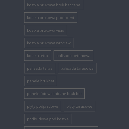
kostka brukowa bruk bet cena
kostka brukowa producent
kostka brukowa visio
kostka brukowa wrocław
kostka tetra
palisada betonowa
palisada taras
palisada tarasowa
panele brukbet
panele fotowoltaiczne bruk bet
plyty podjazdowe
plyty tarasowe
podbudowa pod kostkę