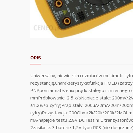
OPIS
Uniwersalny, niewielkich rozmiarów multimetr cyfr
rezystancję.Charakterystyka:funkcja HOLD (zatrz
PNPpomiar natężenia prądu stałego i zmiennego d
mmPróbkowanie: 2,5 x/sNapięcie stałe: 200mV/2V
±1,2%+3 cyfry)Prąd stały: 200µA/2mA/20m/200m
cyfry)Rezystancja: 200Ohm/2k/20k/200k/2MOhm (d
mA/napięcie testu 2,8V DCTest hFE tranzystorów: 
2zasilanie: 3 baterie 1,5V typu R03 (nie dołącz