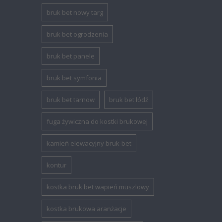
bruk bet nowy targ
bruk bet ogrodzenia
bruk bet panele
bruk bet symfonia
bruk bet tarnow
bruk bet łódź
fuga żywiczna do kostki brukowej
kamień elewacyjny bruk-bet
kontur
kostka bruk bet wapień muszlowy
kostka brukowa aranżacje