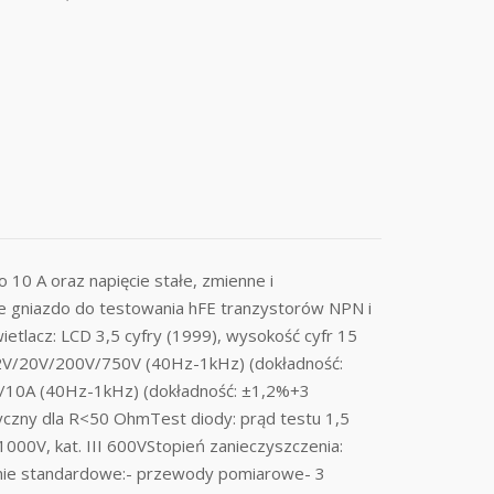
 10 A oraz napięcie stałe, zmienne i
e gniazdo do testowania hFE tranzystorów NPN i
tlacz: LCD 3,5 cyfry (1999), wysokość cyfr 15
 2V/20V/200V/750V (40Hz-1kHz) (dokładność:
/10A (40Hz-1kHz) (dokładność: ±1,2%+3
czny dla R<50 OhmTest diody: prąd testu 1,5
000V, kat. III 600VStopień zanieczyszczenia:
żenie standardowe:- przewody pomiarowe- 3