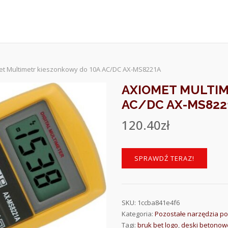
et Multimetr kieszonkowy do 10A AC/DC AX-MS8221A
AXIOMET MULTIM
AC/DC AX-MS822
120.40
zł
SPRAWDŹ TERAZ!
SKU:
1ccba841e4f6
Kategoria:
Pozostałe narzędzia p
Tagi:
bruk bet logo
,
deski betonow