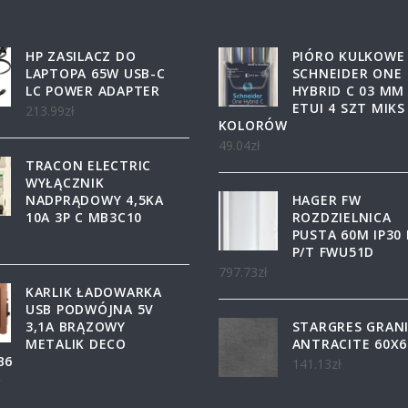
HP ZASILACZ DO
PIÓRO KULKOWE
LAPTOPA 65W USB-C
SCHNEIDER ONE
LC POWER ADAPTER
HYBRID C 03 MM
ETUI 4 SZT MIKS
213.99
zł
KOLORÓW
49.04
zł
TRACON ELECTRIC
WYŁĄCZNIK
NADPRĄDOWY 4,5KA
HAGER FW
10A 3P C MB3C10
ROZDZIELNICA
PUSTA 60M IP30 I
P/T FWU51D
797.73
zł
KARLIK ŁADOWARKA
USB PODWÓJNA 5V
3,1A BRĄZOWY
STARGRES GRAN
METALIK DECO
ANTRACITE 60X6
B6
141.13
zł
ł