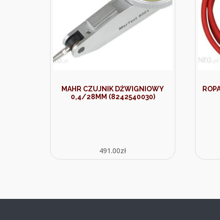
MAHR CZUJNIK DŹWIGNIOWY
ROPA
0,4/28MM (8242540030)
491.00
zł