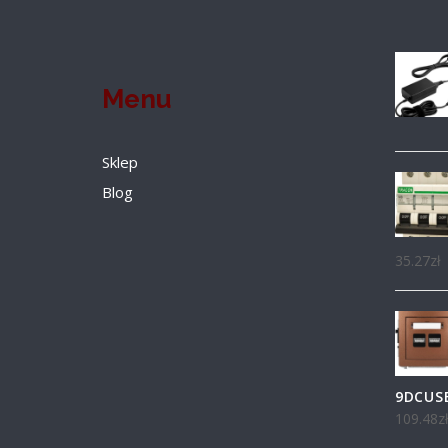
Menu
Sklep
Blog
35.27
zł
9DCUS
109.48
z