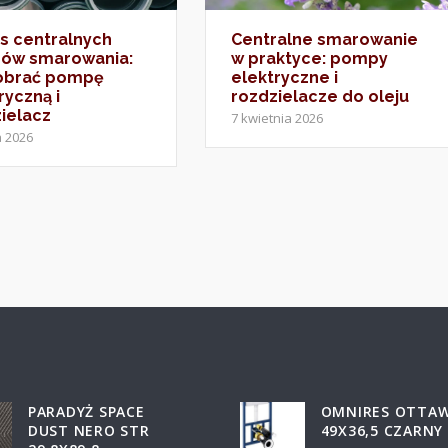
s centralnych
Centralne smarowanie
dów smarowania:
w praktyce: pompy
dobrać pompę
elektryczne i
ryczną i
rozdzielacze do oleju
ielacz
7 kwietnia 2026
a 2026
PARADYŻ SPACE
OMNIRES OTTA
DUST NERO STR
49X36,5 CZARNY