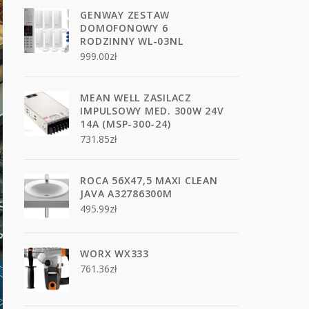
GENWAY ZESTAW
DOMOFONOWY 6
RODZINNY WL-03NL
999.00
zł
MEAN WELL ZASILACZ
IMPULSOWY MED. 300W 24V
14A (MSP-300-24)
731.85
zł
ROCA 56X47,5 MAXI CLEAN
JAVA A32786300M
495.99
zł
WORX WX333
761.36
zł