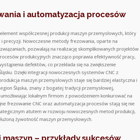
ania i automatyzacja procesów
y element współczesnej produkcji maszyn przemysłowych, który
i i precyzji. Nowoczesne metody frezowania, oparte na
związaniach, pozwalają na realizację skomplikowanych projektów
rocesów produkcyjnych znacząco poprawia efektywność pracy,
wystąpienia defektów, co przekłada się na zwiększenie
 Śląsku. Dzięki integracji nowoczesnych systemów CNC z
produkcja maszyn przemysłowych staje się bardziej elastyczna i
egion Śląska, znany z bogatej tradycji przemysłowej,
, umożliwiając lokalnym firmom z powodzeniem konkurować na
jne frezowanie CNC oraz automatyzacja procesów stają się nie
strategicznym atutem w rozwoju nowoczesnych metod produkcji,
ydłużoną żywotność maszyn przemysłowych.
ji maszyn – przykłady sukcesów