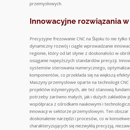
przemysłowych.
Innowacyjne rozwiązania w
Precyzyjne frezowanie CNC na Śląsku to nie tylk
dynamiczny rozwój i ciągłe wprowadzanie innowa
regionie, który od lat słynie z doskonałości w ob
osiąganie najwyższych standardów precyzji. Inno
systemów sterowania numerycznego, optymalizację
komponentów, co przekłada się na większą efektyw
Maszyny przemysłowe oparte na technologii CNC ni
projektów inżynieryjnych, ale też stanowią funda
potrzeby zarówno małych, jak i dużych zakładów p
współpraca z ośrodkami naukowymi i technologicz
innowacji w sektorze przemysłowym. Ten obszar dy
doskonalenie narzędzi i procesów, co w konsekw
charakteryzujących się niezwykłą precyzją, niezaw