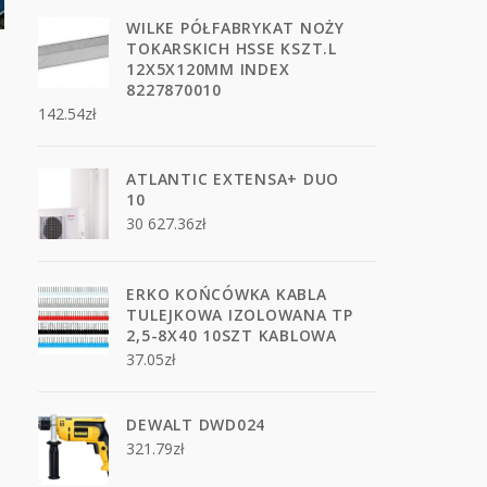
WILKE PÓŁFABRYKAT NOŻY
TOKARSKICH HSSE KSZT.L
12X5X120MM INDEX
8227870010
142.54
zł
ATLANTIC EXTENSA+ DUO
10
30 627.36
zł
ERKO KOŃCÓWKA KABLA
TULEJKOWA IZOLOWANA TP
2,5-8X40 10SZT KABLOWA
37.05
zł
DEWALT DWD024
321.79
zł