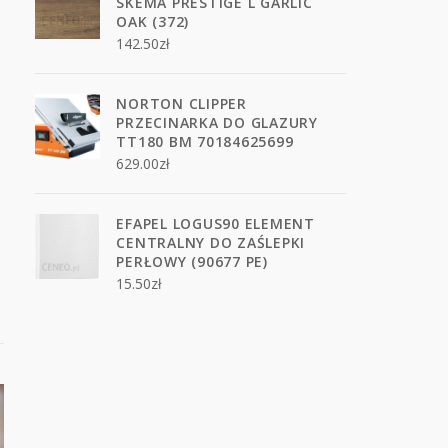
SKEMA PRESTIGE L GARLIC
OAK (372)
142.50
zł
NORTON CLIPPER
PRZECINARKA DO GLAZURY
TT180 BM 70184625699
629.00
zł
EFAPEL LOGUS90 ELEMENT
CENTRALNY DO ZAŚLEPKI
PERŁOWY (90677 PE)
15.50
zł