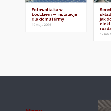
Fotowoltaika w
Serwi
Łódzkiem — instalacje
ukła
dla domu i firmy
jak 
elekt
19 maja 2026
rozdz
17 maj