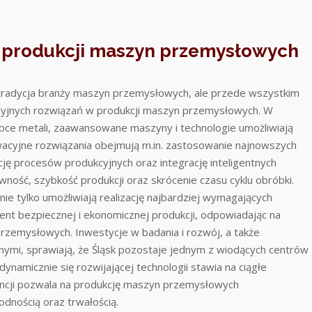
 produkcji maszyn przemysłowych
o tradycja branży maszyn przemysłowych, ale przede wszystkim
cyjnych rozwiązań w produkcji maszyn przemysłowych. W
róbce metali, zaawansowane maszyny i technologie umożliwiają
wacyjne rozwiązania obejmują m.in. zastosowanie najnowszych
 procesów produkcyjnych oraz integrację inteligentnych
ność, szybkość produkcji oraz skrócenie czasu cyklu obróbki.
e tylko umożliwiają realizację najbardziej wymagających
ment bezpiecznej i ekonomicznej produkcji, odpowiadając na
rzemysłowych. Inwestycje w badania i rozwój, a także
nymi, sprawiają, że Śląsk pozostaje jednym z wiodących centrów
namicznie się rozwijającej technologii stawia na ciągłe
encji pozwala na produkcję maszyn przemysłowych
odnością oraz trwałością.