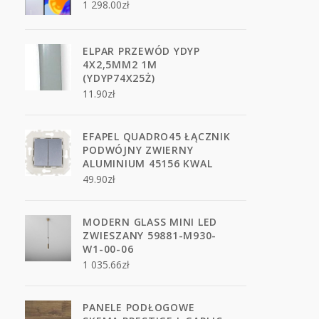
1 298.00
zł
ELPAR PRZEWÓD YDYP
4X2,5MM2 1M
(YDYP74X25Ż)
11.90
zł
EFAPEL QUADRO45 ŁĄCZNIK
PODWÓJNY ZWIERNY
ALUMINIUM 45156 KWAL
49.90
zł
MODERN GLASS MINI LED
ZWIESZANY 59881-M930-
W1-00-06
1 035.66
zł
PANELE PODŁOGOWE