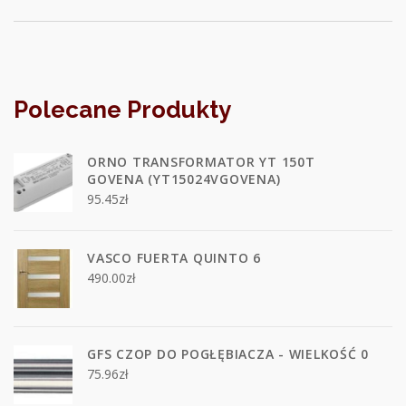
Polecane Produkty
ORNO TRANSFORMATOR YT 150T
GOVENA (YT15024VGOVENA)
95.45
zł
VASCO FUERTA QUINTO 6
490.00
zł
GFS CZOP DO POGŁĘBIACZA - WIELKOŚĆ 0
75.96
zł