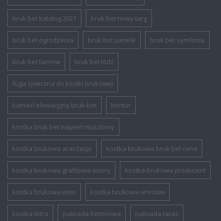
bruk bet katalog 2021
bruk bet nowy targ
bruk bet ogrodzenia
bruk bet panele
bruk bet symfonia
bruk bet tarnow
bruk bet łódź
fuga żywiczna do kostki brukowej
kamień elewacyjny bruk-bet
kontur
kostka bruk bet wapień muszlowy
kostka brukowa aranżacje
kostka brukowa bruk bet cena
kostka brukowa grafitowa wzory
kostka brukowa producent
kostka brukowa visio
kostka brukowa wrocław
kostka tetra
palisada betonowa
palisada taras