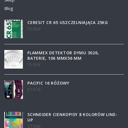
Blog
CERESIT CR 65 USZCZELNIAJĄCA 25KG
55.88
zł
FLAMMEX DETEKTOR DYMU 3026,
BATERIE, 106 MMX56 MM
70.99
zł
PACIFIC 16 RÓŻOWY
87.67
zł
SCHNEIDER CIENKOPISY 8 KOLORÓW LINE-
UP
27.93
zł