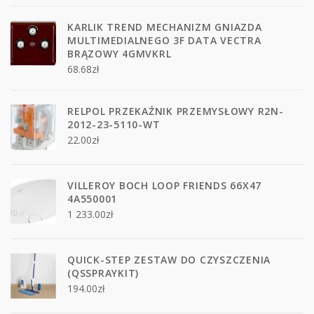
KARLIK TREND MECHANIZM GNIAZDA
MULTIMEDIALNEGO 3F DATA VECTRA
BRĄZOWY 4GMVKRL
68.68
zł
RELPOL PRZEKAŹNIK PRZEMYSŁOWY R2N-
2012-23-5110-WT
22.00
zł
VILLEROY BOCH LOOP FRIENDS 66X47
4A550001
1 233.00
zł
QUICK-STEP ZESTAW DO CZYSZCZENIA
(QSSPRAYKIT)
194.00
zł