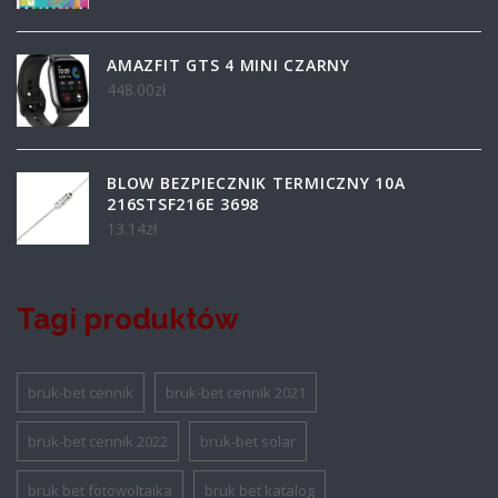
AMAZFIT GTS 4 MINI CZARNY
448.00
zł
BLOW BEZPIECZNIK TERMICZNY 10A
216STSF216E 3698
13.14
zł
Tagi produktów
bruk-bet cennik
bruk-bet cennik 2021
bruk-bet cennik 2022
bruk-bet solar
bruk bet fotowoltaika
bruk bet katalog