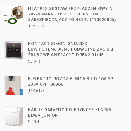
HEATPEX ZESTAW PRZYŁĄCZENIOWY N
20-25 NAKR.+USZCZ.+PIERŚCIEŃ
ZABEZPIECZAJĄCY PO 4SZT. (110020025)
105.10
zł
KONTAKT SIMON GNIAZDO
EKWIPOTENCJALNE PODWÓJNE ZACISKI
ŚRUBOWE ANTRACYT DGEK2.01/48
90.61
zł
F-ELEKTRO ROZDZIELNICA BICO 16A 5P
230V 0/1 F30366
114.61
zł
KARLIK GNIAZDO POJEDYNCZE KLAPKA
BIAŁA JUNIOR
9.20
zł