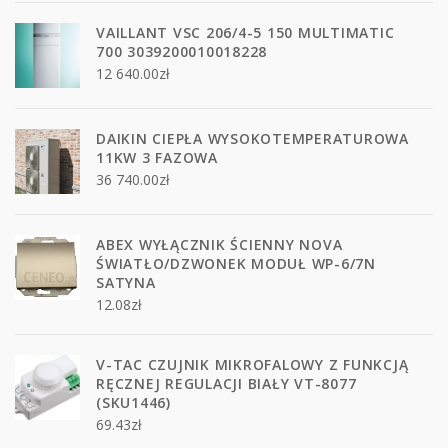
VAILLANT VSC 206/4-5 150 MULTIMATIC
700 3039200010018228
12 640.00
zł
DAIKIN CIEPŁA WYSOKOTEMPERATUROWA
11KW 3 FAZOWA
36 740.00
zł
ABEX WYŁĄCZNIK ŚCIENNY NOVA
ŚWIATŁO/DZWONEK MODUŁ WP-6/7N
SATYNA
12.08
zł
V-TAC CZUJNIK MIKROFALOWY Z FUNKCJĄ
RĘCZNEJ REGULACJI BIAŁY VT-8077
(SKU1446)
69.43
zł