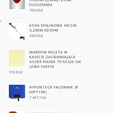
FUSG35000A
709.00
zł
a
KOSA SPALINOWA 43CCM
5,25KM KD5040
449.00
zł
MARDOM ROLETA W
KASECIE ZACIEMNIAJĄCA
SILVER PIASEK 79 5X220 CM
LEWA 345478
310.00
zł
HYPONTECH FALOWNIK 3F
(HPT15K)
7 497.10
zł