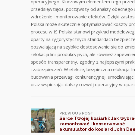
operacyjnego. Kluczowym elementem tego przeds
przedsięwzięcia, począwszy od analizy obecnego 
wdrożenie i monitorowanie efektów. Dzięki zasto
Polska może skutecznie optymalizować koszty pro
procesu w IS Polska stanowi przykład modelowego 
oparty na rygorystycznych standardach bezpieczeń
pozwalającą na szybkie dostosowanie się do zmie
relokacja linii produkcyjnych, ale również zapewn
sposób transparentny, zgodny z najlepszymi pra
i zabezpieczeń. W efekcie, bezpieczna relokacja li
budowania przewagi konkurencyjnej, umożliwiając
oraz wspierając dalszy rozwój operacyjny w oparc
Post
PREVIOUS POST
Serce Twojej kosiarki: Jak wybra
zamontować i konserwować
navigation
akumulator do kosiarki John De