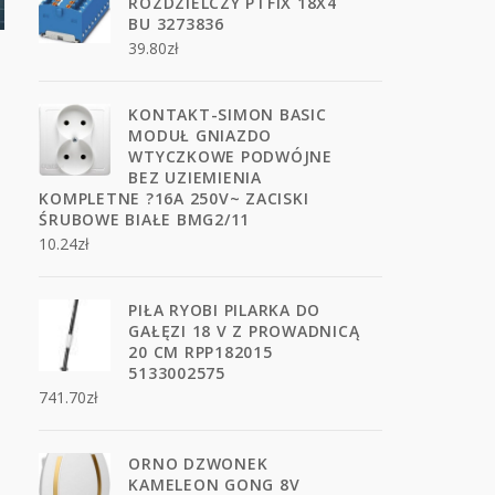
ROZDZIELCZY PTFIX 18X4
BU 3273836
39.80
zł
KONTAKT-SIMON BASIC
MODUŁ GNIAZDO
WTYCZKOWE PODWÓJNE
BEZ UZIEMIENIA
KOMPLETNE ?16A 250V~ ZACISKI
ŚRUBOWE BIAŁE BMG2/11
10.24
zł
PIŁA RYOBI PILARKA DO
GAŁĘZI 18 V Z PROWADNICĄ
20 CM RPP182015
5133002575
741.70
zł
-
ORNO DZWONEK
KAMELEON GONG 8V