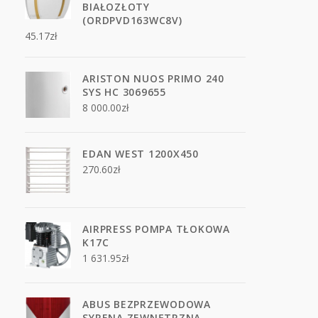
BIAŁOZŁOTY
(ORDPVD163WC8V)
45.17
zł
ARISTON NUOS PRIMO 240
SYS HC 3069655
8 000.00
zł
EDAN WEST 1200X450
270.60
zł
AIRPRESS POMPA TŁOKOWA
K17C
1 631.95
zł
ABUS BEZPRZEWODOWA
SYRENA ZEWNĘTRZNA