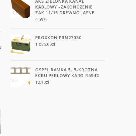
AKS ZIELONKA KANAŁ
KABLOWY -ZAKOŃCZENIE
ZAK 11/15 DREWNO JASNE
4.59
zł
t
PROXXON PRN27050
1 085.00
zł
o
OSPEL RAMKA 5, 5-KROTNA
ECRU PERŁOWY KARO R5S42
12.13
zł