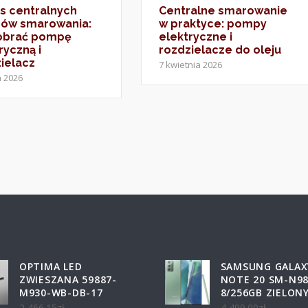
s centralnych
Centralne smarowanie
dów smarowania:
w praktyce: pompy
dobrać pompę
elektryczne i
ryczną i
rozdzielacze do oleju
ielacz
7 kwietnia 2026
a 2026
OPTIMA LED
SAMSUNG GALAX
ZWIESZANA 59887-
NOTE 20 SM-N9
M930-WB-DB-17
8/256GB ZIELON
2 466.15
zł
4 499.00
zł