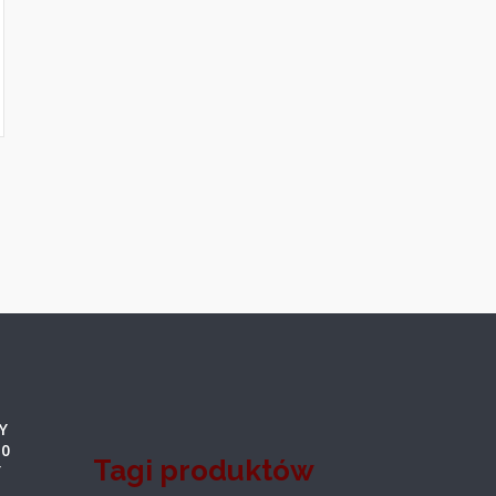
Y
80
Tagi produktów
Y