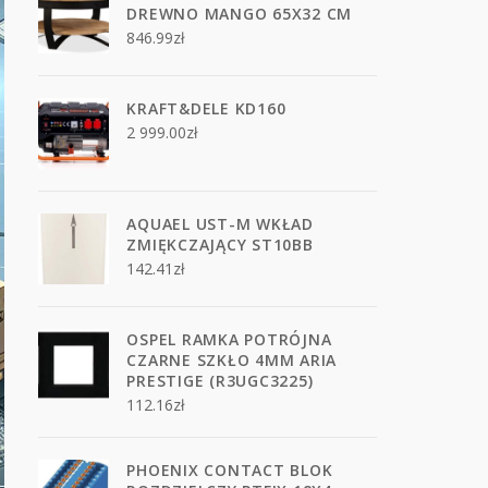
DREWNO MANGO 65X32 CM
846.99
zł
KRAFT&DELE KD160
2 999.00
zł
AQUAEL UST-M WKŁAD
ZMIĘKCZAJĄCY ST10BB
142.41
zł
OSPEL RAMKA POTRÓJNA
CZARNE SZKŁO 4MM ARIA
PRESTIGE (R3UGC3225)
112.16
zł
PHOENIX CONTACT BLOK