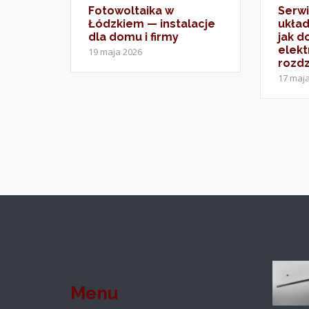
Fotowoltaika w
Serwi
Łódzkiem — instalacje
ukła
dla domu i firmy
jak 
elekt
19 maja 2026
rozdz
17 maj
Menu