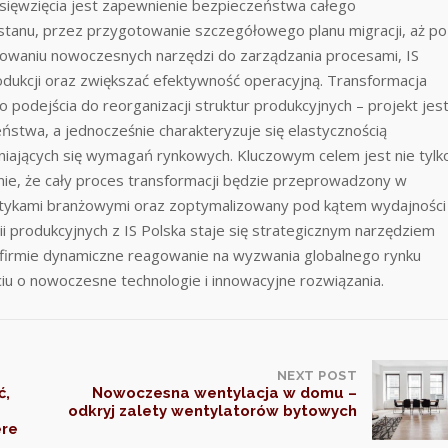
ięwzięcia jest zapewnienie bezpieczeństwa całego
stanu, przez przygotowanie szczegółowego planu migracji, aż po
sowaniu nowoczesnych narzędzi do zarządzania procesami, IS
dukcji oraz zwiększać efektywność operacyjną. Transformacja
podejścia do reorganizacji struktur produkcyjnych – projekt jes
stwa, a jednocześnie charakteryzuje się elastycznością
niających się wymagań rynkowych. Kluczowym celem jest nie tylk
ienie, że cały proces transformacji będzie przeprowadzony w
ktykami branżowymi oraz zoptymalizowany pod kątem wydajności
nii produkcyjnych z IS Polska staje się strategicznym narzędziem
 firmie dynamiczne reagowanie na wyzwania globalnego rynku
iu o nowoczesne technologie i innowacyjne rozwiązania.
NEXT POST
ć,
Nowoczesna wentylacja w domu –
odkryj zalety wentylatorów bytowych
ere